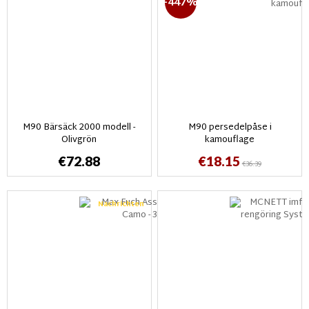
-447%
M90 Bärsäck 2000 modell -
M90 persedelpåse i
Olivgrön
kamouflage
€72.88
€18.15
€36.39
Nachrichten