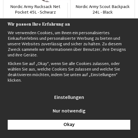
Nordic Army Rucksack Net
Nordic Army Scout Backpack
Pocket 45L - Schwarz
24L - Black
€50.08
€31.83
€50.08
Wir passen Ihre Erfahrung an
Wir verwenden Cookies, um Ihnen ein personalisiertes
Einkaufserlebnis und personalisierte Werbung zu bieten und
Nachrichten
unsere Websites zuverlässig und sicher zu halten. Zu diesem
Zweck sammeln wir Informationen über Benutzer, ihre Designs
und ihre Geräte.
Klicken Sie auf „Okay“, wenn Sie alle Cookies zulassen, oder
wählen Sie aus, welche Cookies Sie zulassen und welche Sie
deaktivieren möchten, indem Sie unten auf „Einstellungen“
klicken.
Einstellungen
Nordic Army Scout Ryggsäck
Nordic Army Tactical Mission
24L - M90 Camo
BackPack- CP Black Camo
Nur notwendig
€50.08
€30.01
Okay
Nachrichten
Nachrichten