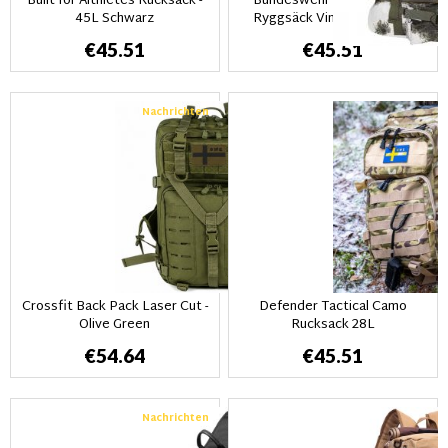
Built for Althletes Rucksack -
Bundeswehr Tysk Combat
45L Schwarz
Ryggsäck Vintercamo 65L
€45.51
€45.51
Nachrichten
Crossfit Back Pack Laser Cut -
Defender Tactical Camo
Olive Green
Rucksack 28L
€54.64
€45.51
Nachrichten