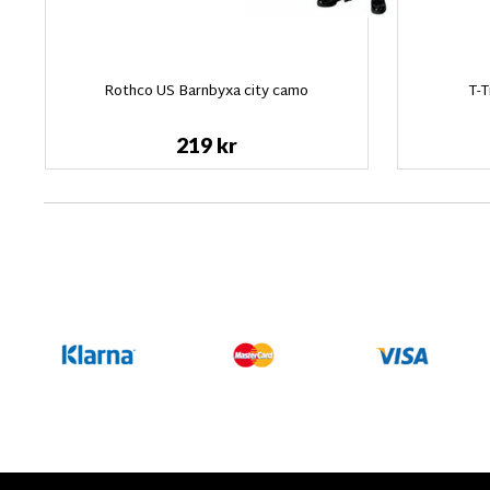
Rothco US Barnbyxa city camo
T-T
219 kr