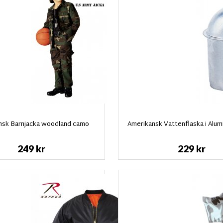
nsk Barnjacka woodland camo
Amerikansk Vattenflaska i Alumi
249 kr
229 kr