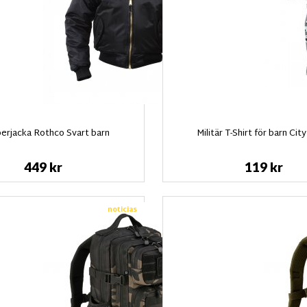
rjacka Rothco Svart barn
Militär T-Shirt för barn Ci
449 kr
119 kr
noticias