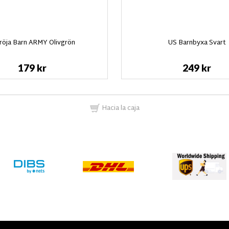
röja Barn ARMY Olivgrön
US Barnbyxa Svart
179 kr
249 kr
Hacia la caja