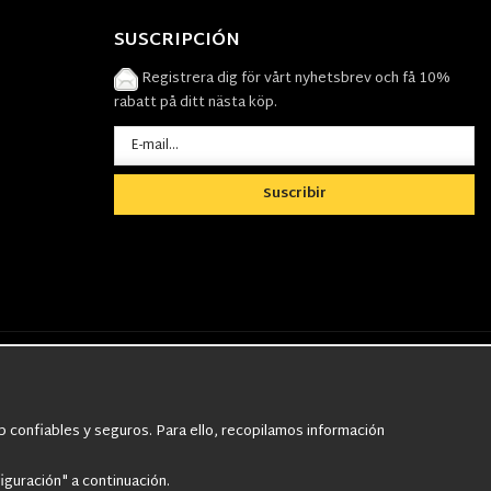
SUSCRIPCIÓN
Registrera dig för vårt nyhetsbrev och få 10%
rabatt på ditt nästa köp.
Suscribir
äktarkläder
,
Militärbyxor,
Militärjackor,
asmask
,
Ghillie Suits
,
Militärknivar
,
 confiables y seguros. Para ello, recopilamos información
iguración" a continuación.