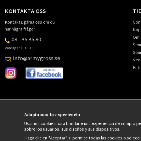
KONTAKTA OSS
TI
Kontakta gärna oss om du
Con
har några frågor
Köpv
Om 
08 - 35 35 80
Sen
Vardagar kl.10-18
Sou
info@armygross.se
Ven
Entr
Nordens största utbud av
Militärkläde
M65 Jackor,
Bomberjackor,
Militä
Adaptamos tu experiencia
Usamos cookies para brindarle una experiencia de compra per
sobre los usuarios, sus diseños y sus dispositivos.
Haga clic en "Aceptar" si permite todas las cookies o selecc