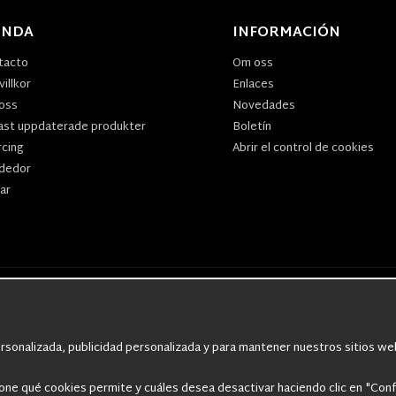
ENDA
INFORMACIÓN
tacto
Om oss
illkor
Enlaces
oss
Novedades
ast uppdaterade produkter
Boletín
rcing
Abrir el control de cookies
dedor
ar
r
,
M90 kläder,
Militärtöverskott,
Militärutrustning
,
Ordningsvakt utrustning,
v
rkängor,
Militära Ryggsäckar,
Vintage Army kläder,
Sjömanskläder
,
Paracord
,
G
Militärklockor
,
Knivhandskar
,
Natotröjor
och mycket mer..
sonalizada, publicidad personalizada y para mantener nuestros sitios web
ione qué cookies permite y cuáles desea desactivar haciendo clic en "Conf