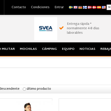
Contacto
Condiciones
Entrar
Entrega rápida *
normalmente 4-8 días
laborables
 MILITAR
MOCHILAS
CÁMPING
EQUIPO
NOTICIAS
REBAJ
 descendente
último producto