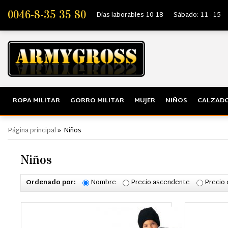
0046-8-35 35 80
Días laborables 10-18
Sábado: 11 - 15
ROPA MILITAR
GORRO MILITAR
MUJER
NIÑOS
CALZADO
Página principal
»
Niños
Niños
Ordenado por:
Nombre
Precio ascendente
Precio