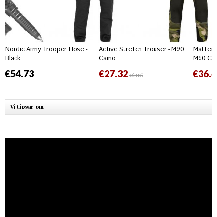
Nordic Army Trooper Hose -
Active Stretch Trouser - M90
Matterho
Black
Camo
M90 Ca
€54.73
€27.32
€36.4
€63.86
Vi tipsar om