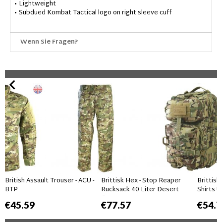
• Lightweight
• Subdued Kombat Tactical logo on right sleeve cuff
Wenn Sie Fragen?
British Assault Trouser - ACU -
Brittisk Hex - Stop Reaper
Brittis
BTP
Rucksack 40 Liter Desert
Shirts 
Camo
€45.59
€77.57
€54.7