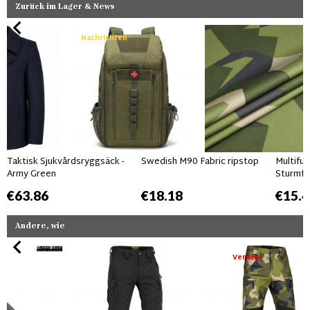
Zurück im Lager & News
Nachrichten
Taktisk Sjukvårdsryggsäck -
Swedish M90 Fabric ripstop
Multifun
Army Green
Sturmfe
€63.86
€18.18
€15.4
Andere, wie
Verkauf