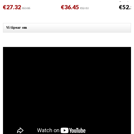
Svart
€27.32
€36.45
€52.5
€63.86
€52.53
Vi tipsar om