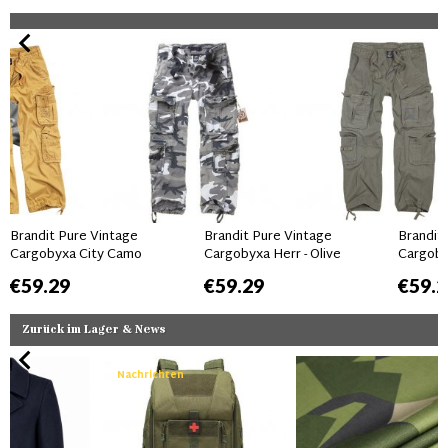
Brandit Pure Vintage
Brandit Pure Vintage
Brandit
Cargobyxa City Camo
Cargobyxa Herr - Olive
Cargob
€59.29
€59.29
€59.2
Zurück im Lager & News
Nachrichten