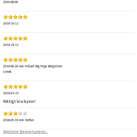
2020-08-09
2019-10-11
2019-10-11
2019-06-26
von
Mikael Big Papa Bergström
Umeå
2019-01-15
Riktigt bra byxor!
2018-05-19
von
Stefan
Weitere Bewertungen...