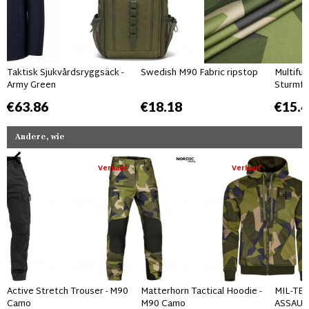
Taktisk Sjukvårdsryggsäck -
Swedish M90 Fabric ripstop
Multifun
Army Green
Sturmfe
€63.86
€18.18
€15.4
Andere, wie
Verkauf
Verkauf
Active Stretch Trouser - M90
Matterhorn Tactical Hoodie -
MIL-TEC
Camo
M90 Camo
ASSAULT