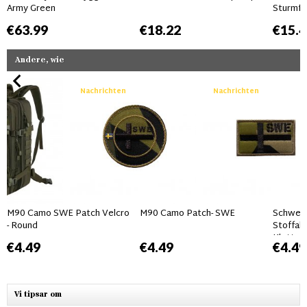
Army Green
Sturmfe
€63.99
€18.22
€15.4
Andere, wie
Nachrichten
Nachrichten
M90 Camo SWE Patch Velcro
M90 Camo Patch- SWE
Schwed
- Round
Stoffab
Klettve
€4.49
€4.49
€4.49
überall
Vi tipsar om