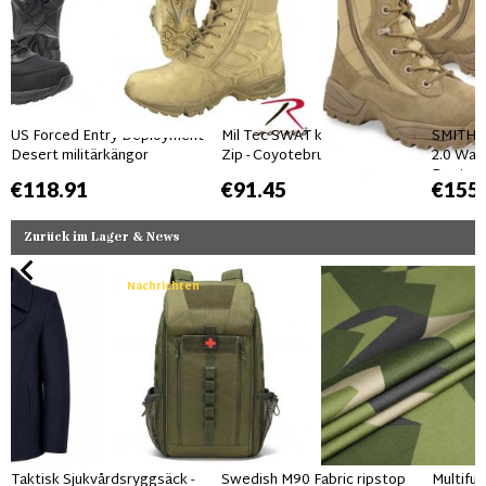
US Forced Entry Deployment
Mil Tec SWAT kängor 2-Side
SMITH 
Desert militärkängor
Zip - Coyotebrun
2.0 Wat
Boots -
€118.91
€91.45
€155
Zurück im Lager & News
Nachrichten
Taktisk Sjukvårdsryggsäck -
Swedish M90 Fabric ripstop
Multifun