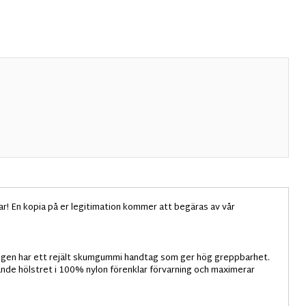
! En kopia på er legitimation kommer att begäras av vår
ngen har ett rejält skumgummi handtag som ger hög greppbarhet.
ljande hölstret i 100% nylon förenklar förvarning och maximerar