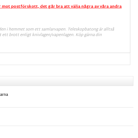
r mot postförskott, det går bra att välja några av våra andra
 den i hemmet som ett samlarvapen. Teleskopbatong är alltså
det ett brott enligt knivlagen/vapenlagen. Köp gärna din
garna