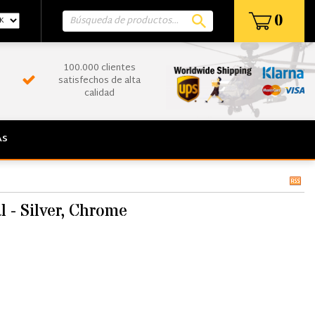
0
100.000 clientes
satisfechos de alta
calidad
AS
 - Silver, Chrome