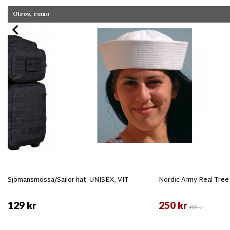
Otros, como
Sjömansmössa/Sailor hat -UNISEX, VIT
Nordic Army Real Tre
129 kr
250 kr
499 kr