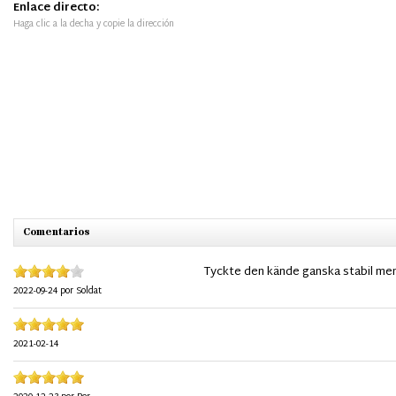
Enlace directo:
Haga clic a la decha y copie la dirección
Comentarios
Tyckte den kände ganska stabil men 
2022-09-24
por
Soldat
2021-02-14