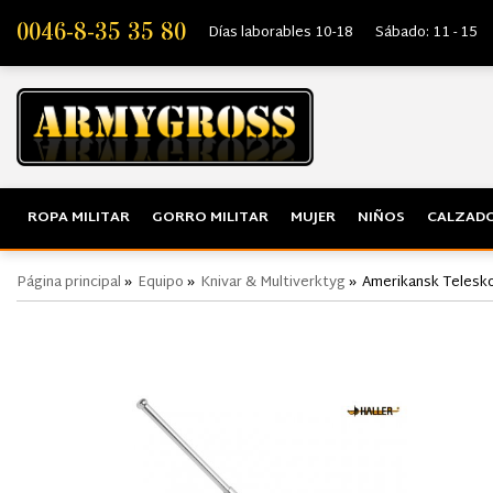
0046-8-35 35 80
Días laborables 10-18
Sábado: 11 - 15
ROPA MILITAR
GORRO MILITAR
MUJER
NIÑOS
CALZADO
Página principal
»
Equipo
»
Knivar & Multiverktyg
»
Amerikansk Telesko