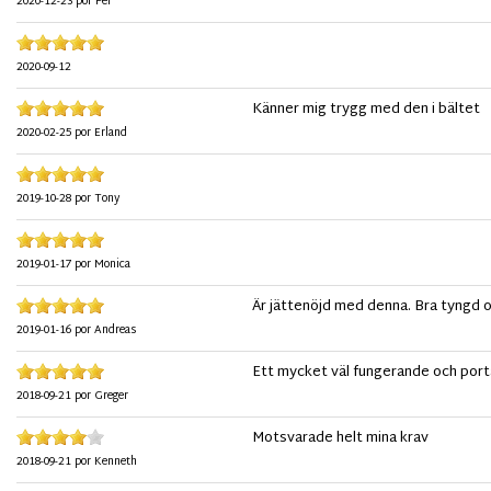
2020-12-23
por
Per
2020-09-12
Känner mig trygg med den i bältet
2020-02-25
por
Erland
2019-10-28
por
Tony
2019-01-17
por
Monica
Är jättenöjd med denna. Bra tyngd oc
2019-01-16
por
Andreas
Ett mycket väl fungerande och port
2018-09-21
por
Greger
Motsvarade helt mina krav
2018-09-21
por
Kenneth