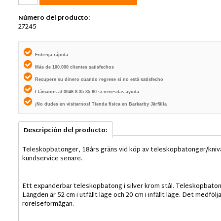
Número del producto:
27245
Entrega rápida
Más de 100.000 clientes satisfechos
Recupere su dinero cuando regrese si no está satisfecho
Llámanos al 0046-8-35 35 80 si necesitas ayuda
¡No dudes en visitarnos! Tienda física en Barkarby Järfälla
Descripción del producto:
Teleskopbatonger, 18års gräns vid köp av teleskopbatonger/knivar
kundservice senare.
Ett expanderbar teleskopbatong i silver krom stål. Teleskopbato
Längden är 52 cm i utfällt läge och 20 cm i infällt läge. Det medfö
rörelseförmågan.