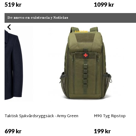
519 kr
1099 kr
De nuevo en existencia y Noticias
noticias
Taktisk Sjukvårdsryggsäck - Army Green
M90 Tyg Ripstop
699 kr
199 kr