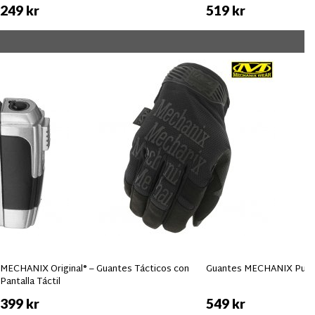
249 kr
519 kr
MECHANIX Original® – Guantes Tácticos con
Guantes MECHANIX Pursu
Pantalla Táctil
399 kr
549 kr