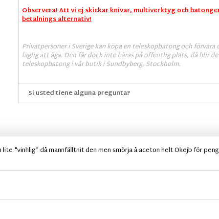
Observera! Att vi ej skickar knivar, multiverktyg och batonge
betalnings alternativ!
Privatpersoner i Sverige kan köpa en teleskopbatong och förvara
laglig att äga. Den får dock inte bäras på offentlig plats, då blir 
teleskopbatong i vår butik i Sundbyberg, Stockholm.
Si usted tiene alguna pregunta?
lite "vinhlig" då mannfälltnit den men smörja å aceton helt Okejb för pen