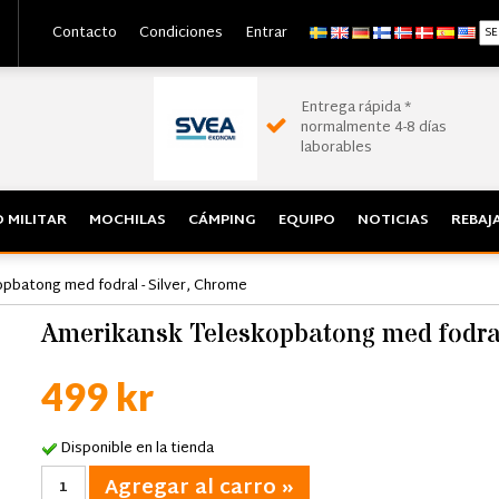
Contacto
Condiciones
Entrar
Entrega rápida *
normalmente 4-8 días
laborables
 MILITAR
MOCHILAS
CÁMPING
EQUIPO
NOTICIAS
REBAJ
pbatong med fodral - Silver, Chrome
Amerikansk Teleskopbatong med fodral
499 kr
Disponible en la tienda
Agregar al carro »