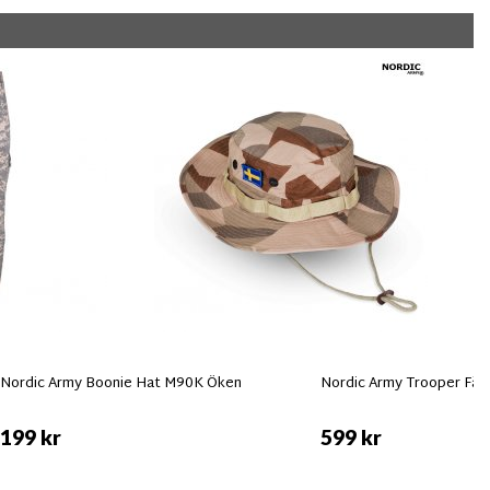
Nordic Army Boonie Hat M90K Öken
Nordic Army Trooper Fält
199 kr
599 kr