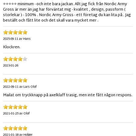
⭐⭐⭐⭐⭐ minimum - och inte bara jackan. Allt jag fick från Nordic Army
Gross är mer än jag har förväntat mig - kvalitet , design, passform (
storlekar ) - 100% . Nordic Army Gross - ett företag du kan lita på . Jag
beställt och fått lite och det skall vara mycket mer .
2025-09-11
av
Hans
Klockren.
2023-01-26
2022-09-11
av
Lars Olof
Mailat om tryckknapp på axelklaff trasig, men inte fått någon respons.
2021-01-25
av
Olof
2021-01-18
av
Holger