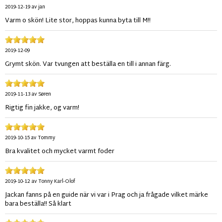
2019-12-19
av
jan
Varm o skön! Lite stor, hoppas kunna byta till M!!
2019-12-09
Grymt skön. Var tvungen att beställa en till i annan färg.
2019-11-13
av
Søren
Rigtig fin jakke, og varm!
2019-10-15
av
Tommy
Bra kvalitet och mycket varmt foder
2019-10-12
av
Tonny Karl-Olof
Jackan fanns på en guide när vi var i Prag och ja frågade vilket märke
bara beställa!! Så klart