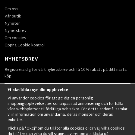
Om oss
Vår butik
Nyheter
Nyhetsbrev
Om cookies
Öppna Cookie kontroll
NYHETSBREV
Registrera dig för vårt nyhetsbrev och få 10% rabatt på ditt nästa
köp.
Vi skräddarsyr din upplevelse
Vi använder cookies för att ge dig en personlig
Prenumerera
shoppingupplevelse, personanpassad annonsering och för hålla
våra webbplatser tillförlitliga och säkra. För detta ändamål samlar
vi in information om användarna, deras mönster och deras
enheter.
Klicka på "Okej" om du tillåter alla cookies eller välj vilka cookies
du tillåter och vilka du vill stänga av genom att klicka på