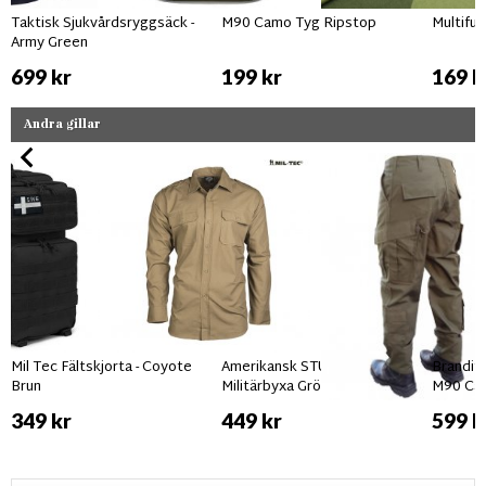
Taktisk Sjukvårdsryggsäck -
M90 Camo Tyg Ripstop
Multifu
Army Green
699 kr
199 kr
169 k
Andra gillar
Mil Tec Fältskjorta - Coyote
Amerikansk STURM USMC
Brandit
Brun
Militärbyxa Grön
M90 Ca
349 kr
449 kr
599 k