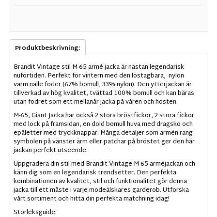
Produktbeskrivning:
Brandit Vintage
stil
M
-65
armé
jacka är
nästan
legendarisk
nuförtiden.
Perfekt för
vintern med
den löstagbara
,
nylon
varm
nalle
foder (67% bomull, 33% nylon).
Den
ytterjackan
är
tillverkad
av hög kvalitet
, tvättad 100%
bomull och
kan bäras
utan
fodret
som
ett mellanår
jacka
på våren och hösten
.
M
-65,
Giant
Jacka har
också
2 stora
bröstfickor
,
2 stora
fickor
med lock
på framsidan
,
en dold
bomull
huva
med dragsko
och
epåletter
med
tryckknappar
.
Många
detaljer
som
armén
rang
symbolen på
vänster ärm
eller
patchar på
bröstet
ger
den här
jackan
perfekt
utseende.
Uppgradera din stil med Brandit Vintage M-65-arméjackan och
känn dig som en legendarisk trendsetter. Den perfekta
kombinationen av kvalitet, stil och funktionalitet gör denna
jacka till ett måste i varje modeälskares garderob. Utforska
vårt sortiment och hitta din perfekta matchning idag!
Storleksguide: