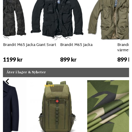
Brandit M65 Jacka Giant Svart
Brandit M65 Jacka
Brandit
värmefo
1199 kr
899 kr
899 k
Åter i lager & Nyheter
Nyhet