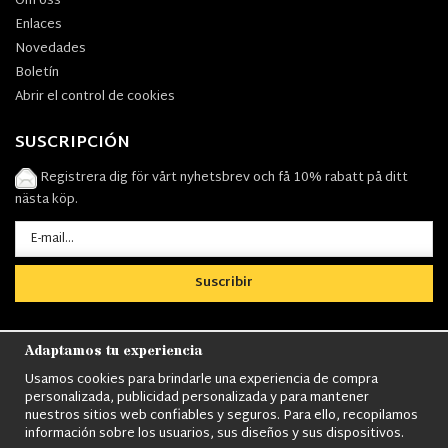
Om oss
Enlaces
Novedades
Boletín
Abrir el control de cookies
SUSCRIPCIÓN
Registrera dig för vårt nyhetsbrev och få 10% rabatt på ditt
nästa köp.
Suscribir
Adaptamos tu experiencia
Usamos cookies para brindarle una experiencia de compra
personalizada, publicidad personalizada y para mantener
Nordens största utbud av
Militärkläder
,
M90 kläder,
Militärtöverskott,
nuestros sitios web confiables y seguros. Para ello, recopilamos
Militärutrustning
,
Ordningsvakt utrustning,
väktarkläder
,
Militärbyxor,
información sobre los usuarios, sus diseños y sus dispositivos.
Militärjackor,
M65 Jackor,
Bomberjackor,
Militärkängor,
Militära