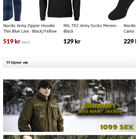
Nordic Army Zipper Hoodie
MIL-TEC Army Socks Merino -
Nordic 
Thin Blue Line - Black/Yellow
Black
Camo
519 kr
129 kr
229 k
599 kr
Vi tipsar om