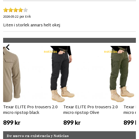
2026-05-22
por
Erik
Liten i storlek annars helt okej
noticias
noticias
Texar ELITE Pro trousers 2.0
Texar ELITE Pro trousers 2.0
Texar E
micro ripstop black
micro ripstop Olive
micro ri
899 kr
899 kr
899 k
De nuevo en existencia y Noticias