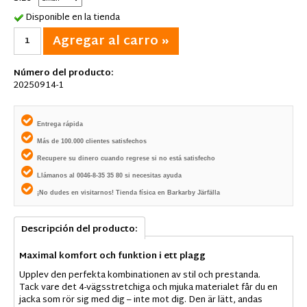
Disponible en la tienda
Agregar al carro »
Número del producto:
20250914-1
Entrega rápida
Más de 100.000 clientes satisfechos
Recupere su dinero cuando regrese si no está satisfecho
Llámanos al 0046-8-35 35 80 si necesitas ayuda
¡No dudes en visitarnos! Tienda física en Barkarby Järfälla
Descripción del producto:
Maximal komfort och funktion i ett plagg
Upplev den perfekta kombinationen av stil och prestanda.
Tack vare det 4-vägsstretchiga och mjuka materialet får du en
jacka som rör sig med dig – inte mot dig. Den är lätt, andas