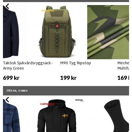
noticias
Taktisk Sjukvårdsryggsäck -
M90 Tyg Ripstop
Mechero
Army Green
Multifun
699 kr
199 kr
169 k
Otros, como
campaña