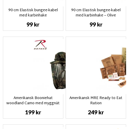
90 cm Elastisk bungee-kabel
90 cm Elastisk bungee-kabel
med karbinhake
med karbinhake – Olive
99 kr
99 kr
Amerikansk Booniehat
Amerikansk MRE Ready to Eat
woodland Camo med myggnät
Ration
199 kr
249 kr