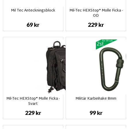
Mil Tec Anteckningsblock
Mil-Tec HEXStop® Molle Ficka -
OD
69 kr
229 kr
Mil-Tec HEXStop® Molle Ficka -
Militär Karbinhake 8mm
Svart
229 kr
99 kr