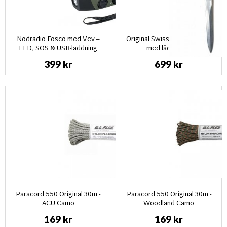
Nödradio Fosco med Vev –
Original Swiss M-57 Bajonet
LED, SOS & USB-laddning
med läderslida
399 kr
699 kr
Paracord 550 Original 30m -
Paracord 550 Original 30m -
ACU Camo
Woodland Camo
169 kr
169 kr