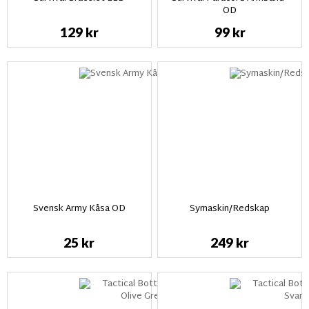
OD
129 kr
99 kr
Svensk Army Kåsa OD
Symaskin/Redskap
25 kr
249 kr