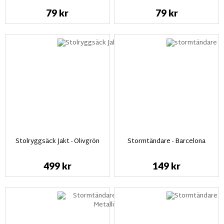
79 kr
79 kr
Stolryggsäck Jakt - Olivgrön
Stormtändare - Barcelona
499 kr
149 kr