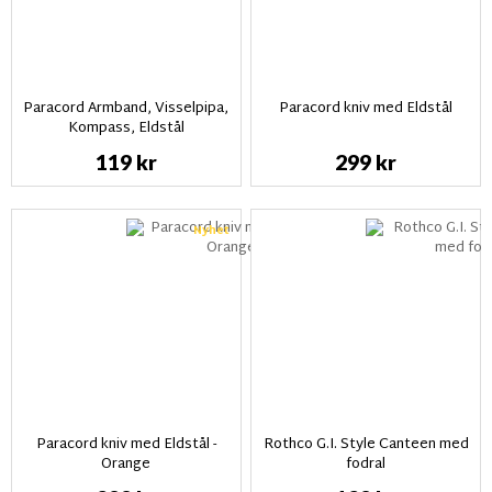
Paracord Armband, Visselpipa,
Paracord kniv med Eldstål
Kompass, Eldstål
119 kr
299 kr
Nyhet
Paracord kniv med Eldstål -
Rothco G.I. Style Canteen med
Orange
fodral