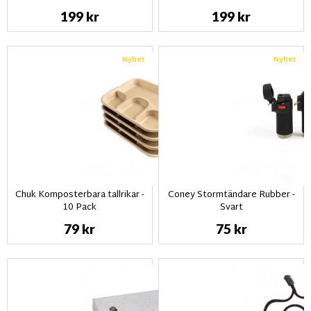
199 kr
199 kr
Nyhet
Nyhet
Chuk Komposterbara tallrikar -
Coney Stormtändare Rubber -
10 Pack
Svart
79 kr
75 kr