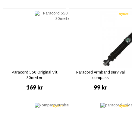
Nyhet
Paracord 550 Original Vit
Paracord Armband survival
30meter
compass
169 kr
99 kr
Nyhet
Nyhet