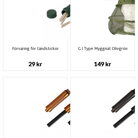
Förvaring för tändstickor
G.I Type Myggnät Olivgrön
29 kr
149 kr