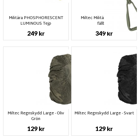
Militära PHOSPHORESCENT
Miltec Militär-Natospade
LUMINOUS Tejp
fällbart
249 kr
349 kr
Miltec Regnskydd Large - Oliv
Miltec Regnskydd Large - Svart
Grön
129 kr
129 kr