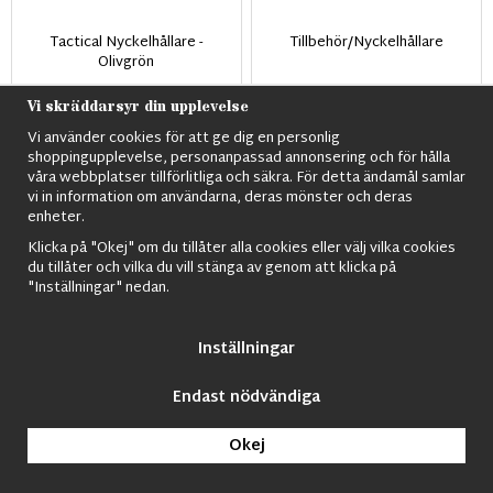
Tactical Nyckelhållare -
Tillbehör/Nyckelhållare
Olivgrön
79 kr
99 kr
Vi skräddarsyr din upplevelse
Vi använder cookies för att ge dig en personlig
shoppingupplevelse, personanpassad annonsering och för hålla
våra webbplatser tillförlitliga och säkra. För detta ändamål samlar
vi in information om användarna, deras mönster och deras
enheter.
Klicka på "Okej" om du tillåter alla cookies eller välj vilka cookies
du tillåter och vilka du vill stänga av genom att klicka på
"Inställningar" nedan.
Inställningar
Toalett påsar för bärbar
US Standard nyckel för
Endast nödvändiga
toalett
handbojor
109 kr
89 kr
Okej