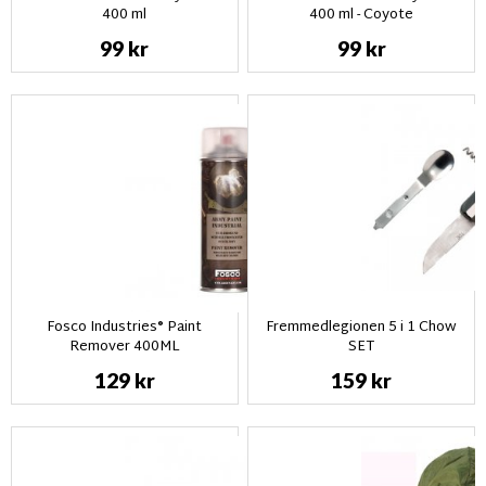
400 ml
400 ml - Coyote
99 kr
99 kr
Fosco Industries® Paint
Fremmedlegionen 5 i 1 Chow
Remover 400ML
SET
129 kr
159 kr