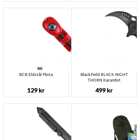
BCB Eldstål Flinta
BlackField BLACK NIGHT
THORN Karambit
129 kr
499 kr