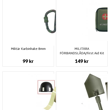
Militär Karbinhake 8mm
MILITÄRA
FÖRBANDSLÅDA/First Aid Kit
99 kr
149 kr