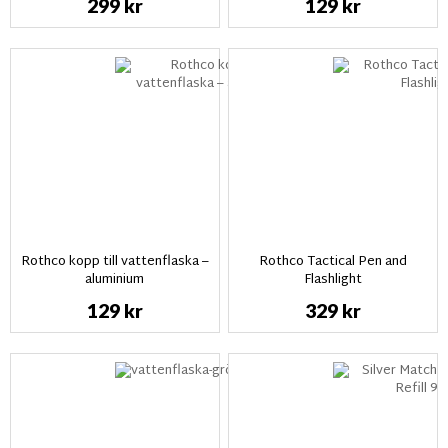
299 kr
129 kr
Rothco kopp till vattenflaska –
Rothco Tactical Pen and
aluminium
Flashlight
129 kr
329 kr