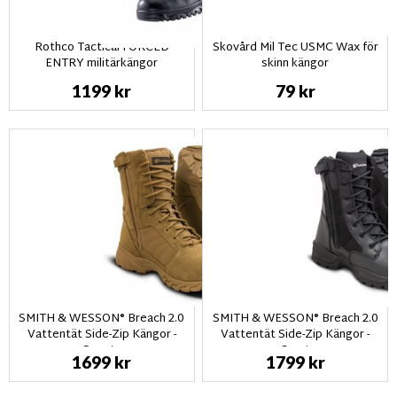
Rothco Tactical FORCED
Skovård Mil Tec USMC Wax för
ENTRY militärkängor
skinn kängor
1199 kr
79 kr
SMITH & WESSON® Breach 2.0
SMITH & WESSON® Breach 2.0
Vattentät Side-Zip Kängor -
Vattentät Side-Zip Kängor -
Coyote
Svart
1699 kr
1799 kr