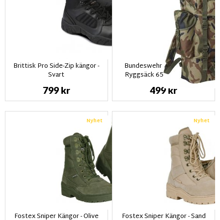
Brittisk Pro Side-Zip kängor -
Bundeswehr Tysk Combat
Svart
Ryggsäck 65L - Woodland
camo
799 kr
499 kr
Nyhet
Nyhet
Fostex Sniper Kängor - Olive
Fostex Sniper Kängor - Sand