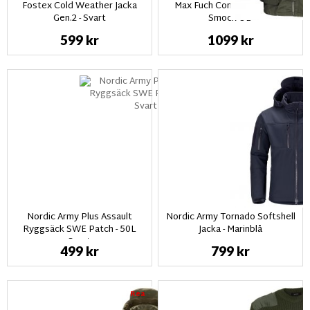
Fostex Cold Weather Jacka
Max Fuch Commando Jacka
Gen.2 - Svart
Smock OD
599 kr
1099 kr
Nordic Army Plus Assault
Nordic Army Tornado Softshell
Ryggsäck SWE Patch - 50L
Jacka - Marinblå
Svart
499 kr
799 kr
Rea