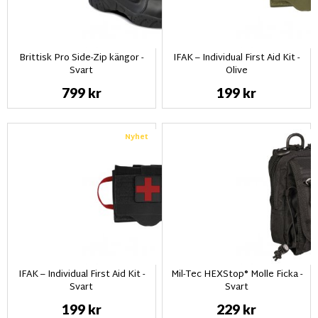
Brittisk Pro Side-Zip kängor -
IFAK – Individual First Aid Kit -
Svart
Olive
799 kr
199 kr
Nyhet
IFAK – Individual First Aid Kit -
Mil-Tec HEXStop® Molle Ficka -
Svart
Svart
199 kr
229 kr