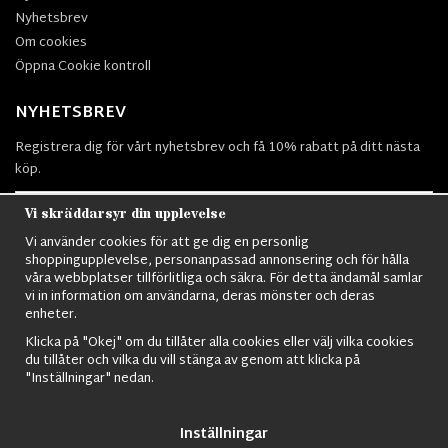
Nyhetsbrev
Om cookies
Öppna Cookie kontroll
NYHETSBREV
Registrera dig för vårt nyhetsbrev och få 10% rabatt på ditt nästa
köp.
Vi skräddarsyr din upplevelse
Vi använder cookies för att ge dig en personlig
Prenumerera
shoppingupplevelse, personanpassad annonsering och för hålla
våra webbplatser tillförlitliga och säkra. För detta ändamål samlar
vi in information om användarna, deras mönster och deras
enheter.
Klicka på "Okej" om du tillåter alla cookies eller välj vilka cookies
du tillåter och vilka du vill stänga av genom att klicka på
Nordens största utbud av
Militärkläder
,
M90 kläder,
Militärtöverskott,
"Inställningar" nedan.
Militärutrustning
,
Ordningsvakt utrustning,
väktarkläder
,
Militärbyxor,
Militärjackor,
M65 Jackor,
Bomberjackor,
Militärkängor,
Militära
Ryggsäckar,
Vintage Army kläder,
Sjömanskläder
,
Paracord
,
Gasmask
,
Inställningar