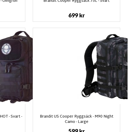
- Olivgrön
Brandit Cooper Ryggsäck 75L - Svart
699 kr
OT - Svart -
Brandit US Cooper Ryggsäck - M90 Night
Camo - Large
599 kr