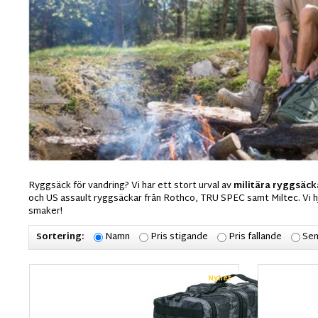
Ryggsäck för vandring? Vi har ett stort urval av
militära ryggsäcka
och US assault ryggsäckar från Rothco, TRU SPEC samt Miltec. Vi hj
smaker!
Sortering:
Namn
Pris stigande
Pris fallande
Sen
Nyhet