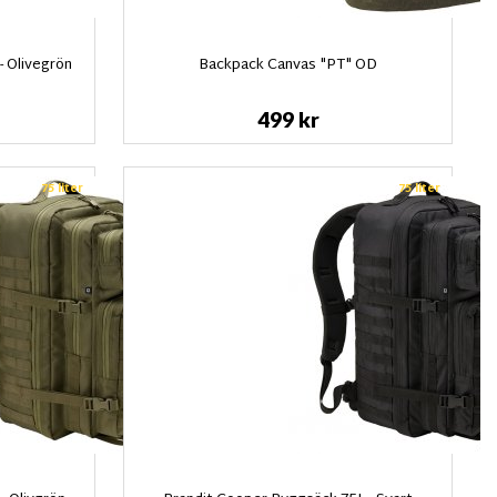
- Olivegrön
Backpack Canvas "PT" OD
499 kr
75 liter
75 liter