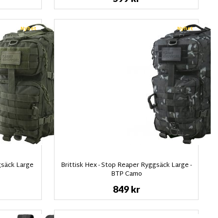
Nyhet
Nyhet
gsäck Large
Brittisk Hex - Stop Reaper Ryggsäck Large -
BTP Camo
849 kr