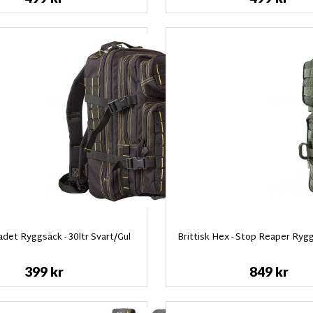
adet Ryggsäck - 30ltr Svart/Gul
Brittisk Hex - Stop Reaper Ryg
399 kr
849 kr