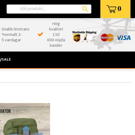
0
Hög
Snabb leverans
kvalitet
*normalt 2-
110
5 vardagar
000 nöjda
kunder
/SALE