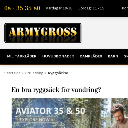
08 - 35 35 80
Vardagar 10-18
Lördag: 11 - 15
Kon
MILITÄRKLÄDER
HUVUDBONADER
DAMKLÄDER
BARN
S
Startsida
»
Utrustning
»
Ryggsäckar
En bra ryggsäck för vandring?