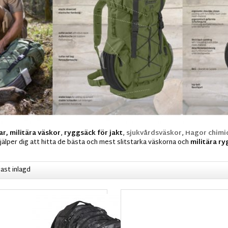
r, militära väskor
,
ryggsäck för jakt
,
sjukvårdsväskor
,
Hagor chimi
älper dig att hitta de bästa och mest slitstarka väskorna och
militära r
ast inlagd