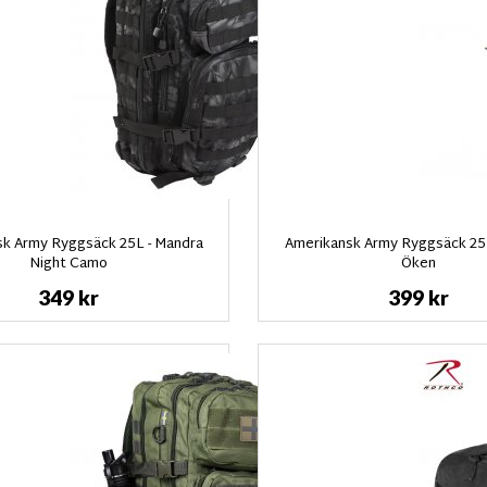
k Army Ryggsäck 25L - Mandra
Amerikansk Army Ryggsäck 25
Night Camo
Öken
349 kr
399 kr