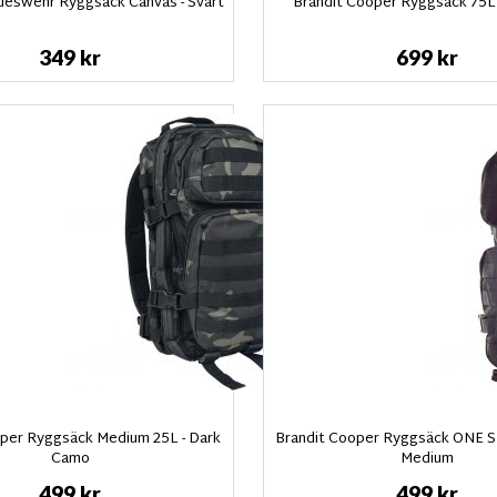
deswehr Ryggsäck Canvas - Svart
Brandit Cooper Ryggsäck 75L 
349 kr
699 kr
oper Ryggsäck Medium 25L - Dark
Brandit Cooper Ryggsäck ONE SH
Camo
Medium
499 kr
499 kr