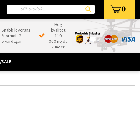
0
Hög
Snabb leverans
kvalitet
*normalt 2-
110
5 vardagar
000 nöjda
kunder
/SALE