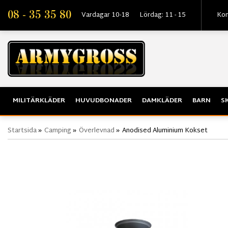
08 - 35 35 80
Vardagar 10-18
Lördag: 11 - 15
Kon
MILITÄRKLÄDER
HUVUDBONADER
DAMKLÄDER
BARN
S
Startsida
»
Camping
»
Överlevnad
»
Anodised Aluminium Kokset