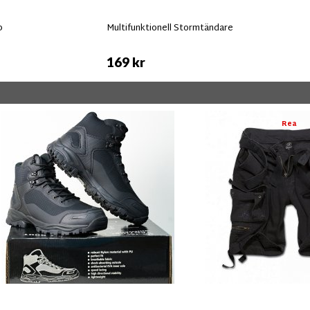
p
Multifunktionell Stormtändare
169 kr
Rea