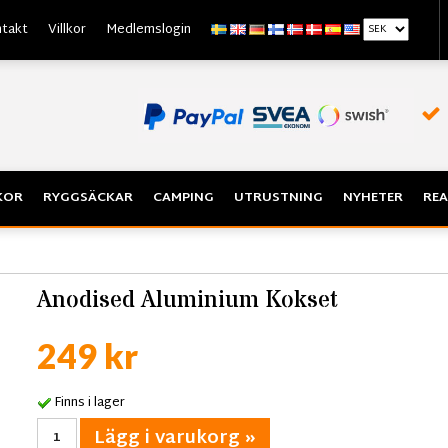
takt
Villkor
Medlemslogin
KOR
RYGGSÄCKAR
CAMPING
UTRUSTNING
NYHETER
REA
Anodised Aluminium Kokset
249 kr
Finns i lager
Lägg i varukorg »