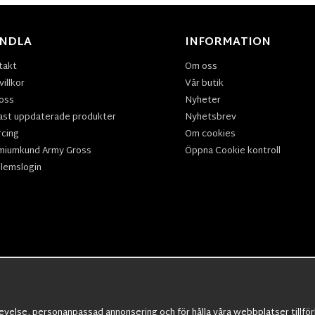
NDLA
INFORMATION
takt
Om oss
illkor
Vår butik
oss
Nyheter
ast uppdaterade produkter
Nyhetsbrev
rcing
Om cookies
miumkund Army Gross
Öppna Cookie kontroll
lemslogin
velse, personanpassad annonsering och för hålla våra webbplatser tillförli