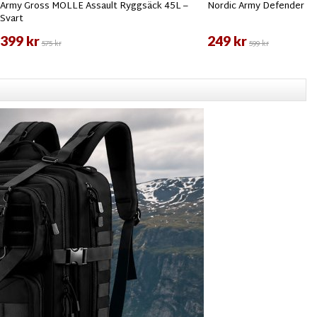
Army Gross MOLLE Assault Ryggsäck 45L –
Nordic Army Defender Shi
Svart
399 kr
249 kr
575 kr
599 kr