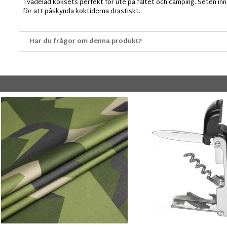
Tvådelad koksets perfekt för ute på fältet och camping. Seten inne
för att påskynda koktiderna drastiskt.
Har du frågor om denna produkt?