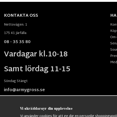
KONTAKTA OSS
HA
Nettovägen. 1
Kon
Köpv
175 41 Järfälla
Om 
08 - 35 35 80
Sen
Sou
Vardagar kl.10-18
Pre
Med
Samt lördag 11-15
Söndag Stängt
info@armygross.se
Vi skräddarsyr din upplevelse
Vi använder cookies för att ge dig en personlig shoppingupple