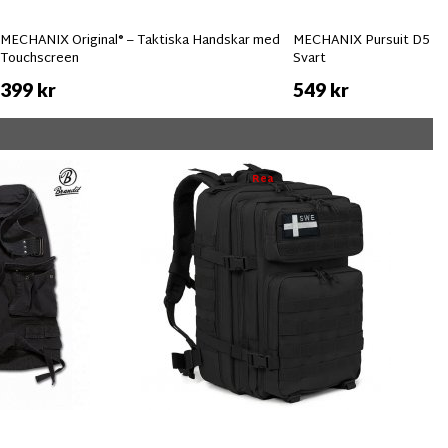
MECHANIX Original® – Taktiska Handskar med
MECHANIX Pursuit D5 Sk
Touchscreen
Svart
399 kr
549 kr
Rea