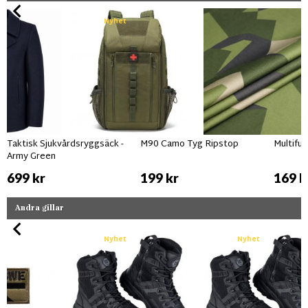
Nyhet
Taktisk Sjukvårdsryggsäck -
M90 Camo Tyg Ripstop
Multifu
Army Green
699 kr
199 kr
169 k
Andra gillar
Nyhet
Nyhet