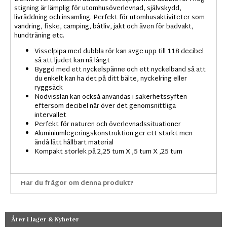
stigning är lämplig för utomhusöverlevnad, självskydd,
livräddning och insamling. Perfekt för utomhusaktiviteter som
vandring, fiske, camping, båtliv, jakt och även för badvakt,
hundträning etc.
Visselpipa med dubbla rör kan avge upp till 118 decibel
så att ljudet kan nå långt
Byggd med ett nyckelspänne och ett nyckelband så att
du enkelt kan ha det på ditt bälte, nyckelring eller
ryggsäck
Nödvisslan kan också användas i säkerhetssyften
eftersom decibel når över det genomsnittliga
intervallet
Perfekt för naturen och överlevnadssituationer
Aluminiumlegeringskonstruktion ger ett starkt men
ändå lätt hållbart material
Kompakt storlek på 2,25 tum X ,5 tum X ,25 tum
Har du frågor om denna produkt?
Åter i lager & Nyheter