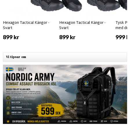
Hexagon Tactical Kängor -
Hexagon Tactical Kängor -
Tysk Pil
Svart
Svart
med dra
899 kr
899 kr
999 k
Vi tipsar om