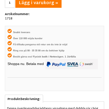
Lägg i varukorg »
Artikelnummer:
1718
Snabb leverans
Över 110 000 nöjda kunder
Få tillbaka pengarna vid retur om du inte är nöjd
Ring oss på 08 - 35 35 80 om du behöver hjälp
Fysisk butik i
Nettovägen. 1
Järfälla
Besök gärna oss!
Shoppa nu. Betala med
Produktbeskrivning:
Denna överlevnadslivräddares visselpipa med dubbla rör i hög