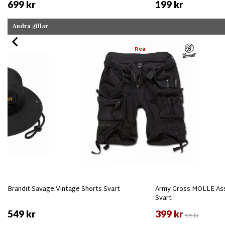
699 kr
199 kr
Andra gillar
Rea
Brandit Savage Vintage Shorts Svart
Army Gross MOLLE Ass
Svart
549 kr
399 kr
575 kr