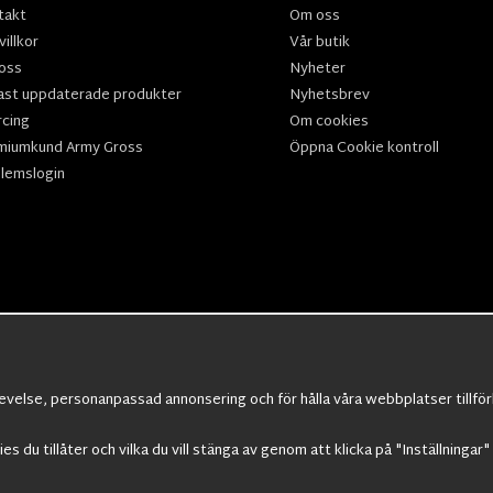
takt
Om oss
illkor
Vår butik
oss
Nyheter
ast uppdaterade produkter
Nyhetsbrev
rcing
Om cookies
miumkund Army Gross
Öppna Cookie kontroll
lemslogin
velse, personanpassad annonsering och för hålla våra webbplatser tillförli
r
,
M90 kläder,
Militärtöverskott,
Militärutrustning
,
Ordningsvakt utrustning,
v
kies du tillåter och vilka du vill stänga av genom att klicka på "Inställningar
rkängor,
Militära Ryggsäckar,
Vintage Army kläder,
Sjömanskläder
,
Paracord
,
G
Militärklockor
,
Knivhandskar
,
Natotröjor
och mycket mer..