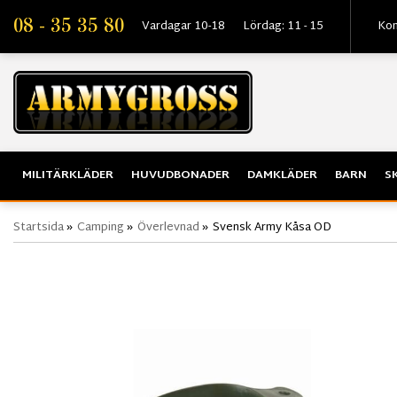
08 - 35 35 80
Vardagar 10-18
Lördag: 11 - 15
Kon
MILITÄRKLÄDER
HUVUDBONADER
DAMKLÄDER
BARN
S
Startsida
»
Camping
»
Överlevnad
»
Svensk Army Kåsa OD