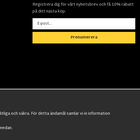
Registrera dig för vårt nyhetsbrev och få 10% rabatt
på ditt nästa köp.
Prenumerera
tliga och säkra. För detta ändamål samlar vi in information
äktarkläder
,
Militärbyxor,
Militärjackor,
" nedan.
asmask
,
Ghillie Suits
,
Militärknivar
,