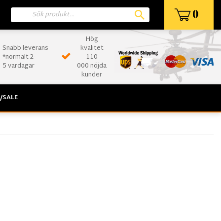
0
Hög
Snabb leverans
kvalitet
*normalt 2-
110
5 vardagar
000 nöjda
kunder
/SALE