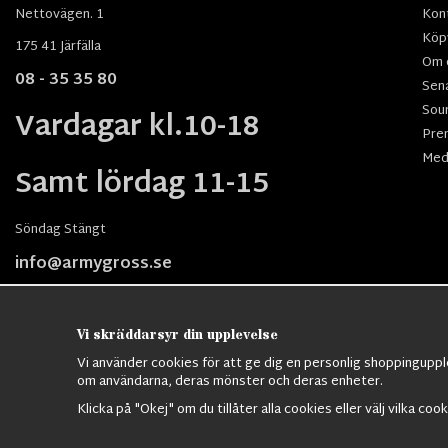
Nettovägen. 1
Kon
Köpv
175 41 Järfälla
Om 
08 - 35 35 80
Sen
Sou
Vardagar kl.10-18
Pre
Med
Samt lördag 11-15
Söndag Stängt
info@armygross.se
Vi skräddarsyr din upplevelse
Vi använder cookies för att ge dig en personlig shoppingupple
om användarna, deras mönster och deras enheter.
Nordens största utbud av
Militärkläde
Klicka på "Okej" om du tillåter alla cookies eller välj vilka coo
M65 Jackor,
Bomberjackor,
Militä