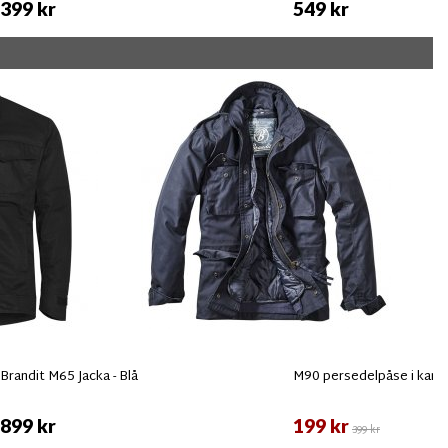
399 kr
549 kr
Brandit M65 Jacka - Blå
M90 persedelpåse i kam
899 kr
199 kr
399 kr