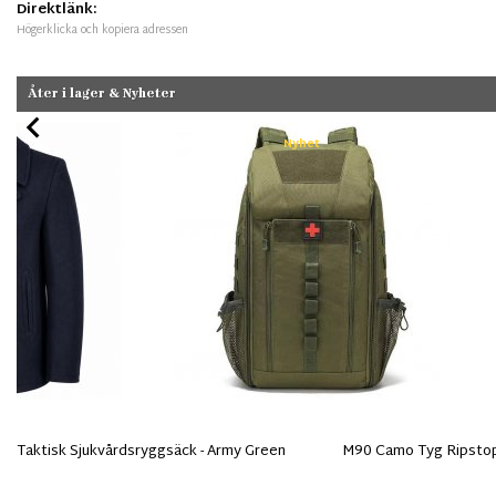
Direktlänk:
Högerklicka och kopiera adressen
Åter i lager & Nyheter
Nyhet
Taktisk Sjukvårdsryggsäck - Army Green
M90 Camo Tyg Ripsto