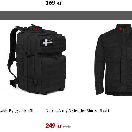
169 kr
Rea
Rea
ault Ryggsäck 45L –
Nordic Army Defender Shirts - Svart
249 kr
599 kr