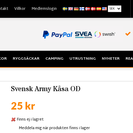
takt
Villkor
Medlemslogin
KOR
RYGGSÄCKAR
CAMPING
UTRUSTNING
NYHETER
REA
Svensk Army Kåsa OD
25 kr
Finns ej i lagret
Meddela mig när produkten finns i lager