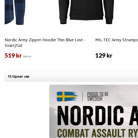
Nordic Army Zipper Hoodie Thin Blue Line -
MIL-TEC Army Strumpor
Svart/Gul
519 kr
129 kr
599 kr
Vi tipsar om