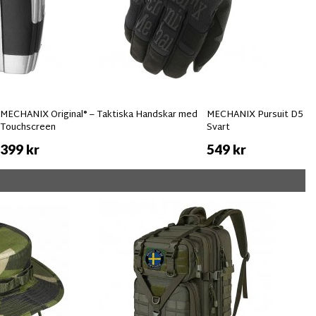
MECHANIX Original® – Taktiska Handskar med
MECHANIX Pursuit D5 Sk
Touchscreen
Svart
399 kr
549 kr