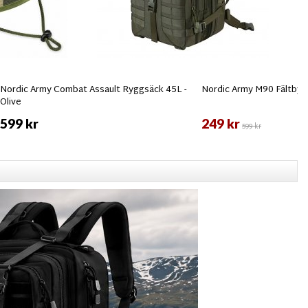
Nordic Army Combat Assault Ryggsäck 45L -
Nordic Army M90 Fältbyxa
Olive
599 kr
249 kr
599 kr