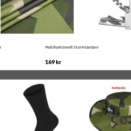
p
Multifunktionell Stormtändare
169 kr
Kampanj