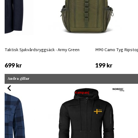
Taktisk Sjukvårdsryggsäck - Army Green
M90 Camo Tyg Ripsto
699 kr
199 kr
Andra gillar
Kampanj