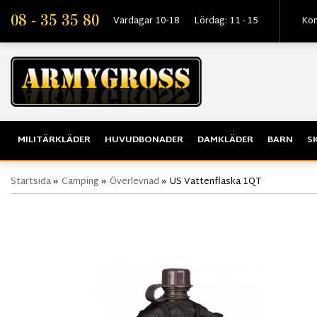
08 - 35 35 80
Vardagar 10-18
Lördag: 11 - 15
Kon
MILITÄRKLÄDER
HUVUDBONADER
DAMKLÄDER
BARN
S
Startsida
»
Camping
»
Överlevnad
»
US Vattenflaska 1QT