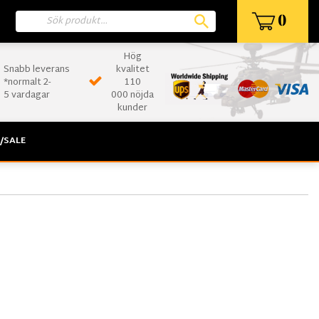
0
Hög
Snabb leverans
kvalitet
*normalt 2-
110
5 vardagar
000 nöjda
kunder
/SALE