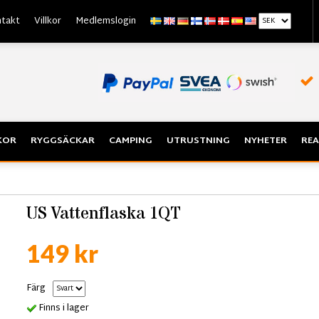
takt
Villkor
Medlemslogin
KOR
RYGGSÄCKAR
CAMPING
UTRUSTNING
NYHETER
REA
US Vattenflaska 1QT
149 kr
Färg
Finns i lager