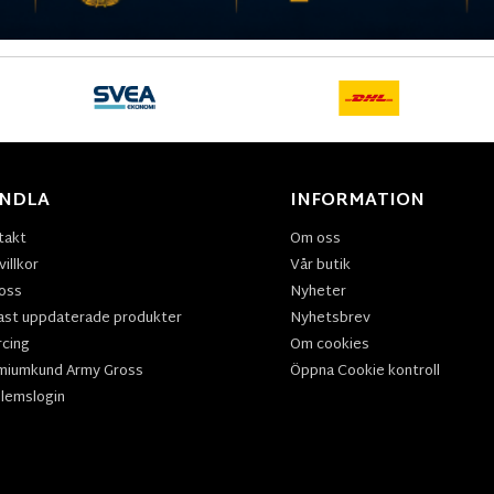
NDLA
INFORMATION
takt
Om oss
illkor
Vår butik
oss
Nyheter
ast uppdaterade produkter
Nyhetsbrev
rcing
Om cookies
miumkund Army Gross
Öppna Cookie kontroll
lemslogin