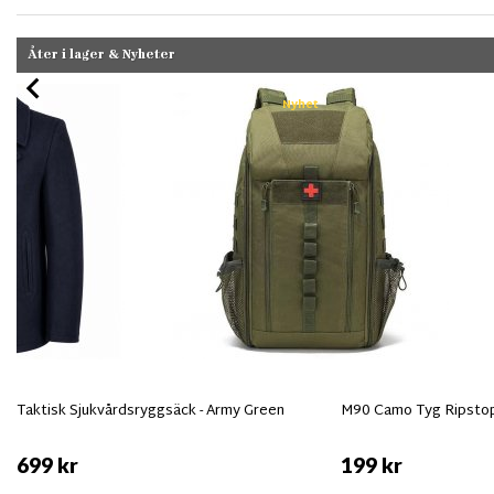
Åter i lager & Nyheter
Nyhet
Taktisk Sjukvårdsryggsäck - Army Green
M90 Camo Tyg Ripsto
699 kr
199 kr