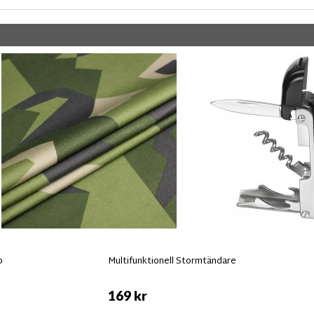
p
Multifunktionell Stormtändare
169 kr