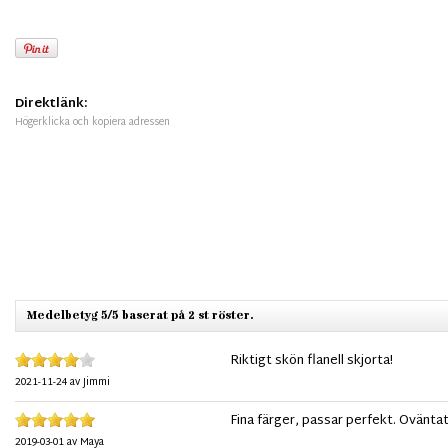
Direktlänk:
Högerklicka och kopiera adressen
Medelbetyg 5/5 baserat på 2 st röster.
Riktigt skön flanell skjorta!
2021-11-24
av
Jimmi
Fina färger, passar perfekt. Ovänta
2019-03-01
av
Maya