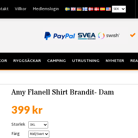
takt
Villkor
Medlemslogin
KOR
RYGGSÄCKAR
CAMPING
UTRUSTNING
NYHETER
REA
Amy Flanell Shirt Brandit- Dam
399 kr
Storlek
Färg