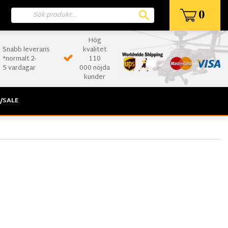
0
Hög
Snabb leverans
kvalitet
*normalt 2-
110
5 vardagar
000 nöjda
kunder
/SALE