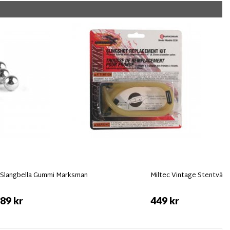
Slangbella Gummi Marksman
Miltec Vintage Stentvätta
89 kr
449 kr