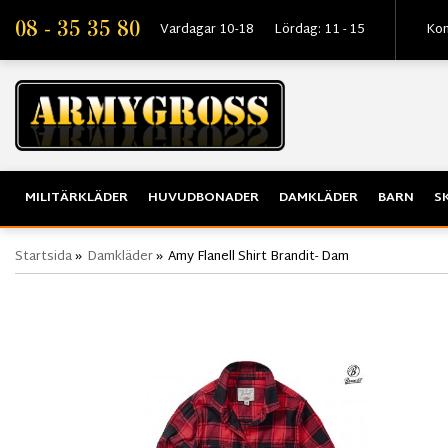
08 - 35 35 80
Vardagar 10-18
Lördag: 11 - 15
Kon
MILITÄRKLÄDER
HUVUDBONADER
DAMKLÄDER
BARN
S
Startsida
»
Damkläder
»
Amy Flanell Shirt Brandit- Dam