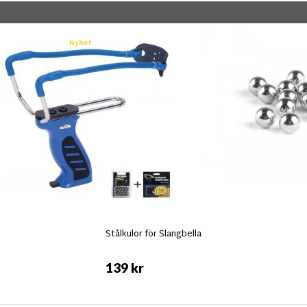
Nyhet
Stålkulor för Slangbella
139 kr