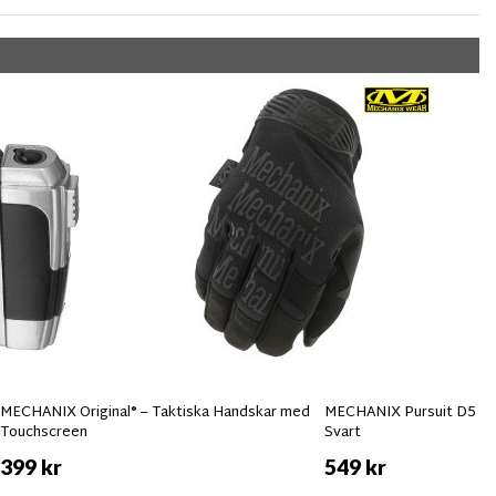
MECHANIX Original® – Taktiska Handskar med
MECHANIX Pursuit D5 Sk
Touchscreen
Svart
399 kr
549 kr