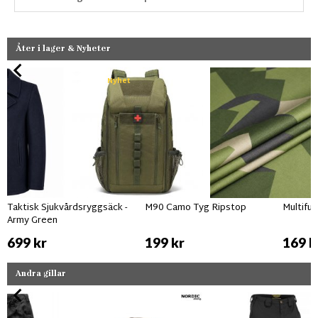
Åter i lager & Nyheter
Nyhet
Taktisk Sjukvårdsryggsäck -
M90 Camo Tyg Ripstop
Multifu
Army Green
699 kr
199 kr
169 k
Andra gillar