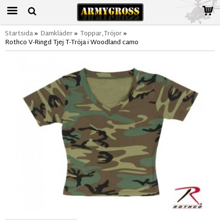
Startsida
»
Damkläder
»
Toppar,Tröjor
»
Rothco V-Ringd Tjej T-Tröja i Woodland camo