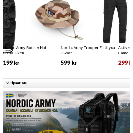
Nordic Army Boonie Hat
Nordic Army Trooper Fältbyxa
Active 
M90K Öken
- Svart
Camo
199 kr
599 kr
299 k
Vi tipsar om