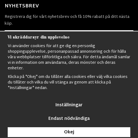
NYHETSBREV
Registrera dig för vårt nyhetsbrev och få 10% rabatt på ditt nästa
köp.
Vi skräddarsyr din upplevelse
Vi använder cookies för att ge dig en personlig
Prenumerera
shoppingupplevelse, personanpassad annonsering och för hålla
våra webbplatser tillförlitliga och säkra. För detta ändamål samlar
vi in information om användarna, deras mönster och deras
enheter.
Klicka på "Okej" om du tillåter alla cookies eller välj vilka cookies
du tillåter och vilka du vill stänga av genom att klicka på
Nordens största utbud av
Militärkläder
,
M90 kläder,
Militärtöverskott,
"Inställningar" nedan.
Militärutrustning
,
Ordningsvakt utrustning,
väktarkläder
,
Militärbyxor,
Militärjackor,
M65 Jackor,
Bomberjackor,
Militärkängor,
Militära
Ryggsäckar,
Vintage Army kläder,
Sjömanskläder
,
Paracord
,
Gasmask
,
Inställningar
Ghillie Suits
,
Militärknivar
,
Militärklockor
,
Knivhandskar
,
Natotröjor
och
mycket mer..
Endast nödvändiga
© 2009 Nordic Army Gross HB All Rights Reserved.
Okej