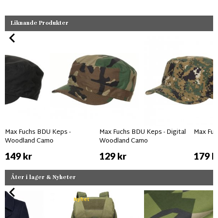
Liknande Produkter
Max Fuchs BDU Keps -
Max Fuchs BDU Keps - Digital
Max Fuc
Woodland Camo
Woodland Camo
149 kr
129 kr
179 k
Åter i lager & Nyheter
Nyhet