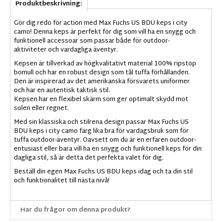
Produktbeskrivning:
Gör dig redo för action med Max Fuchs US BDU keps i city
camo! Denna keps är perfekt för dig som vill ha en snygg och
funktionell accessoar som passar både för outdoor-
aktiviteter och vardagliga äventyr.
Kepsen är tillverkad av högkvalitativt material 100% ripstop
bomull och har en robust design som tål tuffa förhållanden.
Den är inspirerad av det amerikanska försvarets uniformer
och har en autentisk taktisk stil.
Kepsen har en flexibel skärm som ger optimalt skydd mot
solen eller regnet.
Med sin klassiska och stilrena design passar Max Fuchs US
BDU keps i city camo färg lika bra för vardagsbruk som för
tuffa outdoor-äventyr. Oavsett om du är en erfaren outdoor-
entusiast eller bara vill ha en snygg och funktionell keps för din
dagliga stil, så är detta det perfekta valet för dig.
Beställ din egen Max Fuchs US BDU keps idag och ta din stil
och funktionalitet till nästa nivå!
Har du frågor om denna produkt?