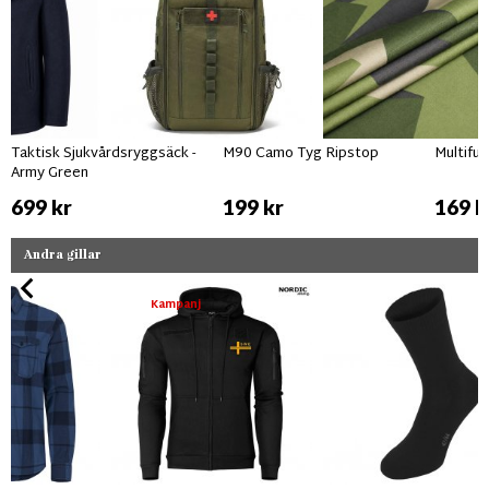
Taktisk Sjukvårdsryggsäck -
M90 Camo Tyg Ripstop
Multifu
Army Green
699 kr
199 kr
169 k
Andra gillar
Kampanj