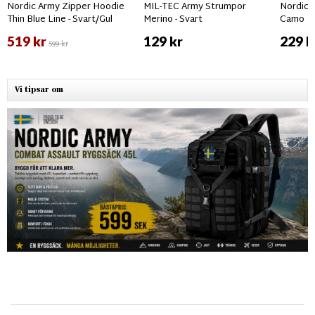
Nordic Army Zipper Hoodie
MIL-TEC Army Strumpor
Nordic 
Thin Blue Line - Svart/Gul
Merino - Svart
Camo
519 kr
129 kr
229 k
599 kr
Vi tipsar om