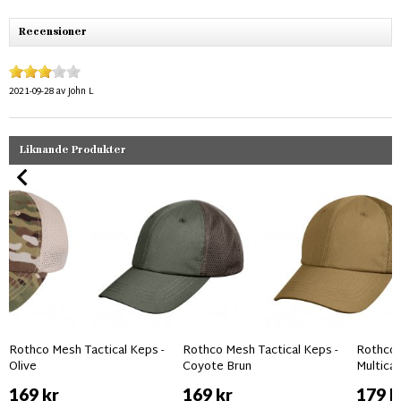
Recensioner
2021-09-28
av
John L
Liknande Produkter
Rothco Mesh Tactical Keps -
Rothco Mesh Tactical Keps -
Rothco 
Olive
Coyote Brun
Multica
169 kr
169 kr
179 k