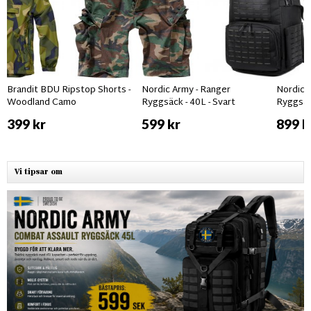
Brandit BDU Ripstop Shorts -
Nordic Army - Ranger
Nordic 
Woodland Camo
Ryggsäck - 40L - Svart
Ryggsä
399 kr
599 kr
899 k
Vi tipsar om