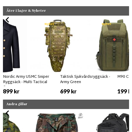
Åter i lager & Nyheter
Nyhet
Nyhet
Nordic Army USMC Sniper
Taktisk Sjukvårdsryggsäck -
M90 Ca
Ryggsäck - Multi Tactical
Army Green
Camo
899 kr
699 kr
199 k
Andra gillar