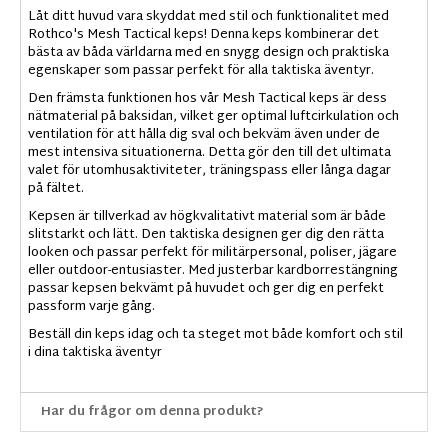
Låt ditt huvud vara skyddat med stil och funktionalitet med
Rothco's Mesh Tactical keps! Denna keps kombinerar det
bästa av båda världarna med en snygg design och praktiska
egenskaper som passar perfekt för alla taktiska äventyr.
Den främsta funktionen hos vår Mesh Tactical keps är dess
nätmaterial på baksidan, vilket ger optimal luftcirkulation och
ventilation för att hålla dig sval och bekväm även under de
mest intensiva situationerna. Detta gör den till det ultimata
valet för utomhusaktiviteter, träningspass eller långa dagar
på fältet.
Kepsen är tillverkad av högkvalitativt material som är både
slitstarkt och lätt. Den taktiska designen ger dig den rätta
looken och passar perfekt för militärpersonal, poliser, jägare
eller outdoor-entusiaster. Med justerbar kardborrestängning
passar kepsen bekvämt på huvudet och ger dig en perfekt
passform varje gång.
Beställ din keps idag och ta steget mot både komfort och stil
i dina taktiska äventyr
Har du frågor om denna produkt?