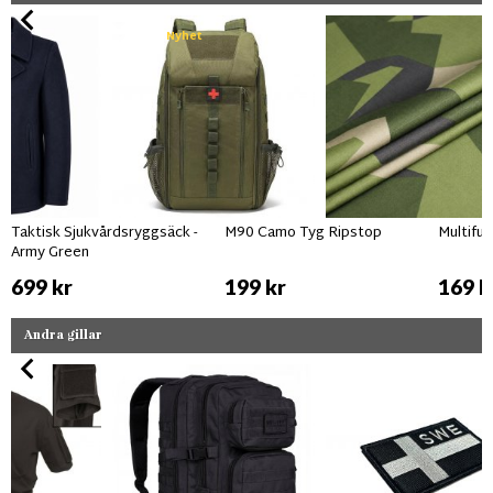
Nyhet
Taktisk Sjukvårdsryggsäck -
M90 Camo Tyg Ripstop
Multifu
Army Green
699 kr
199 kr
169 k
Andra gillar