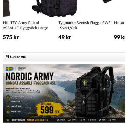
MIL-TEC Army Patrol
Tygmärke Svensk Flagga SWE
Militär
ASSAULT Ryggsäck Large
- Svart/Grå
Svart
575 kr
49 kr
99 kr
Vi tipsar om