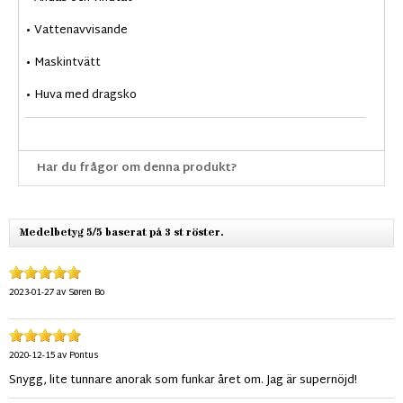
• Vattenavvisande
• Maskintvätt
• Huva med dragsko
Har du frågor om denna produkt?
Medelbetyg 5/5 baserat på 3 st röster.
2023-01-27
av
Søren Bo
2020-12-15
av
Pontus
Snygg, lite tunnare anorak som funkar året om. Jag är supernöjd!