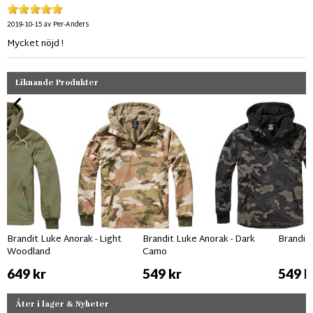
2019-10-15
av
Per-Anders
Mycket nöjd !
Liknande Produkter
Brandit Luke Anorak - Light
Brandit Luke Anorak - Dark
Brandit 
Woodland
Camo
649 kr
549 kr
549 k
Åter i lager & Nyheter