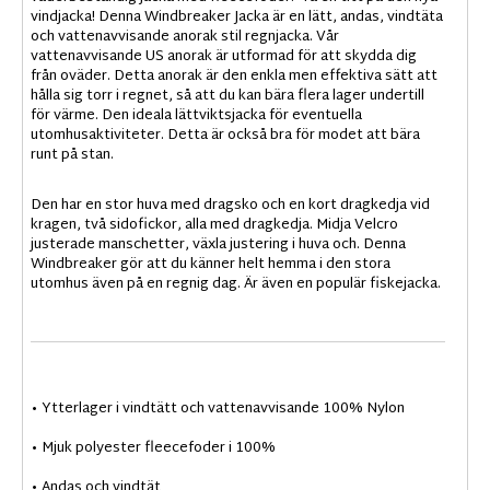
vindjacka! Denna Windbreaker Jacka är en lätt, andas, vindtäta
och vattenavvisande anorak stil regnjacka. Vår
vattenavvisande US anorak är utformad för att skydda dig
från oväder. Detta anorak är den enkla men effektiva sätt att
hålla sig torr i regnet, så att du kan bära flera lager undertill
för värme. Den ideala lättviktsjacka för eventuella
utomhusaktiviteter. Detta är också bra för modet att bära
runt på stan.
Den har en stor huva med dragsko och en kort dragkedja vid
kragen, två sidofickor, alla med dragkedja. Midja Velcro
justerade manschetter, växla justering i huva och. Denna
Windbreaker gör att du känner helt hemma i den stora
utomhus även på en regnig dag. Är även en populär fiskejacka.
• Ytterlager i vindtätt och vattenavvisande 100% Nylon
• Mjuk polyester fleecefoder i 100%
• Andas och vindtät