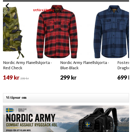
Utförsäljning
Nordic Army Flanellskjorta -
Nordic Army Flanellskjorta -
Fostex 
Red Check
Blue-Black
Dragked
149 kr
299 kr
699 k
299 kr
Vi tipsar om