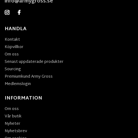
info@armygross.se
HANDLA
Kontakt
Köpvillkor
Om oss
Senast uppdaterade produkter
Sourcing
Premiumkund Army Gross
Medlemslogin
INFORMATION
Om oss
Vår butik
Nyheter
Nyhetsbrev