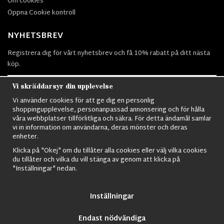
Om cookies
Öppna Cookie kontroll
NYHETSBREV
Registrera dig för vårt nyhetsbrev och få 10% rabatt på ditt nästa
köp.
Vi skräddarsyr din upplevelse
Vi använder cookies för att ge dig en personlig
Prenumerera
shoppingupplevelse, personanpassad annonsering och för hålla
våra webbplatser tillförlitliga och säkra. För detta ändamål samlar
vi in information om användarna, deras mönster och deras
enheter.
Klicka på "Okej" om du tillåter alla cookies eller välj vilka cookies
du tillåter och vilka du vill stänga av genom att klicka på
Nordens största utbud av
Militärkläder
,
M90 kläder,
Militärtöverskott,
"Inställningar" nedan.
Militärutrustning
,
Ordningsvakt utrustning,
väktarkläder
,
Militärbyxor,
Militärjackor,
M65 Jackor,
Bomberjackor,
Militärkängor,
Militära
Ryggsäckar,
Vintage Army kläder,
Sjömanskläder
,
Paracord
,
Gasmask
,
Inställningar
Ghillie Suits
,
Militärknivar
,
Militärklockor
,
Knivhandskar
,
Natotröjor
och
mycket mer..
Endast nödvändiga