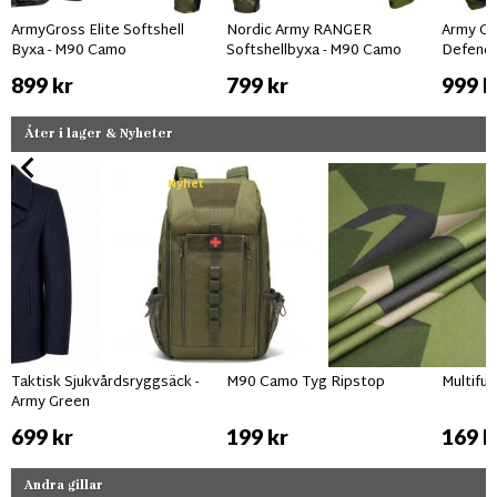
ArmyGross Elite Softshell
Nordic Army RANGER
Army Gr
Byxa - M90 Camo
Softshellbyxa - M90 Camo
Defende
899 kr
799 kr
999 k
Åter i lager & Nyheter
Nyhet
Taktisk Sjukvårdsryggsäck -
M90 Camo Tyg Ripstop
Multifu
Army Green
699 kr
199 kr
169 k
Andra gillar