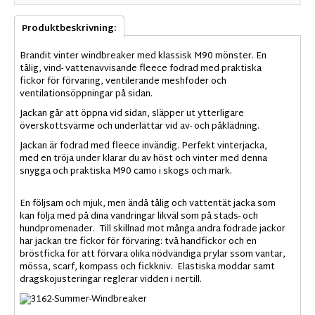
Produktbeskrivning:
Brandit vinter windbreaker med klassisk M90 mönster. En
tålig, vind- vattenavvisande fleece fodrad med praktiska
fickor för förvaring, ventilerande meshfoder och
ventilationsöppningar på sidan.
Jackan går att öppna vid sidan, släpper ut ytterligare
överskottsvärme och underlättar vid av- och påklädning.
Jackan är fodrad med fleece invändig. Perfekt vinterjacka,
med en tröja under klarar du av höst och vinter med denna
snygga och praktiska M90 camo i skogs och mark.
En följsam och mjuk, men ändå tålig och vattentät jacka som
kan följa med på dina vandringar likväl som på stads- och
hundpromenader. Till skillnad mot många andra fodrade jackor
har jackan tre fickor för förvaring: två handfickor och en
bröstficka för att förvara olika nödvändiga prylar ssom vantar,
mössa, scarf, kompass och fickkniv. Elastiska moddar samt
dragskojusteringar reglerar vidden i nertill.