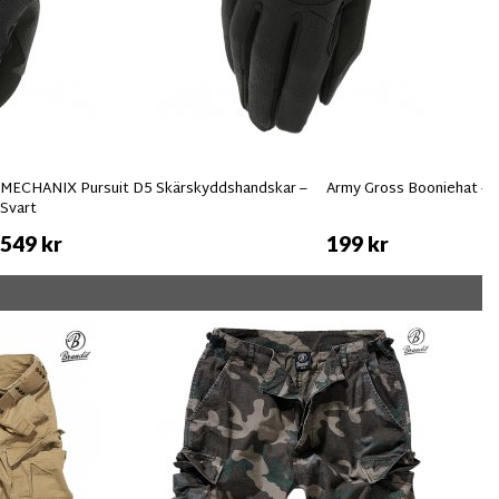
MECHANIX Pursuit D5 Skärskyddshandskar –
Army Gross Booniehat - S
Svart
549 kr
199 kr