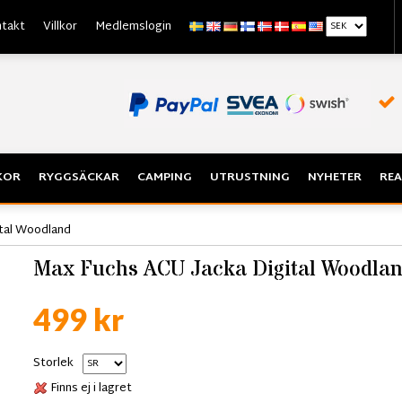
takt
Villkor
Medlemslogin
KOR
RYGGSÄCKAR
CAMPING
UTRUSTNING
NYHETER
REA
ital Woodland
Max Fuchs ACU Jacka Digital Woodla
499 kr
Storlek
Finns ej i lagret