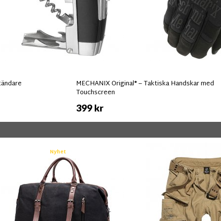
tändare
MECHANIX Original® – Taktiska Handskar med
Touchscreen
399 kr
Nyhet