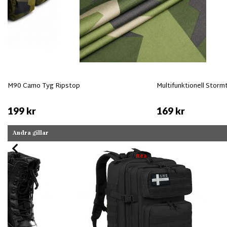
M90 Camo Tyg Ripstop
Multifunktionell Storm
199 kr
169 kr
Andra gillar
Rea