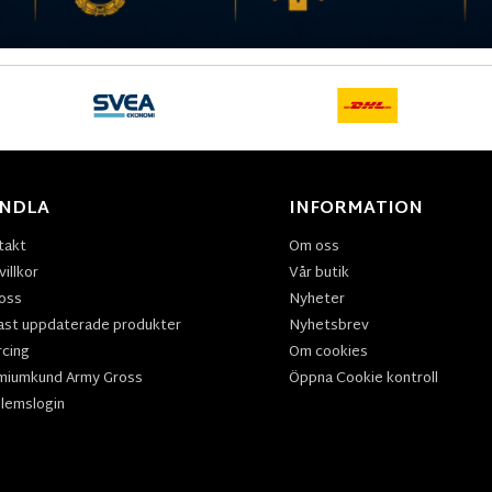
NDLA
INFORMATION
takt
Om oss
illkor
Vår butik
oss
Nyheter
ast uppdaterade produkter
Nyhetsbrev
rcing
Om cookies
miumkund Army Gross
Öppna Cookie kontroll
lemslogin