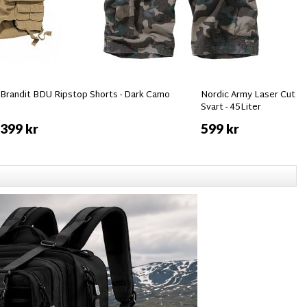
Brandit BDU Ripstop Shorts - Dark Camo
Nordic Army Laser Cut Tr
Svart - 45Liter
399 kr
599 kr