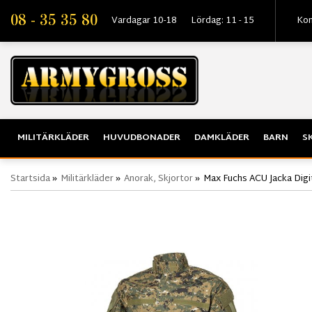
08 - 35 35 80
Vardagar 10-18
Lördag: 11 - 15
Kon
MILITÄRKLÄDER
HUVUDBONADER
DAMKLÄDER
BARN
S
Startsida
»
Militärkläder
»
Anorak, Skjortor
»
Max Fuchs ACU Jacka Dig