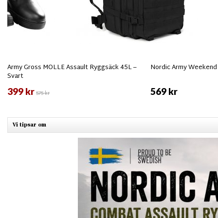
Army Gross MOLLE Assault Ryggsäck 45L –
Nordic Army Weekend 
Svart
399 kr
569 kr
575 kr
Vi tipsar om