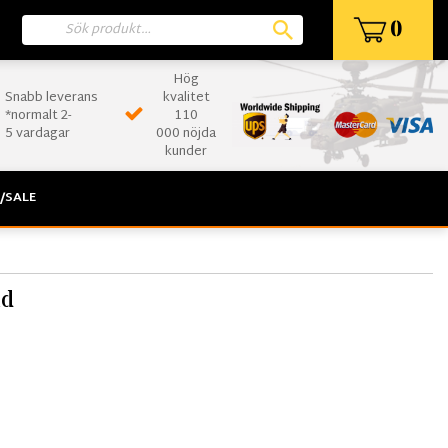
0
Hög
Snabb leverans
kvalitet
*normalt 2-
110
5 vardagar
000 nöjda
kunder
/SALE
nd