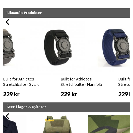
Liknande Produkter
Built for Athletes
Built for Athletes
Built fo
Stretchbälte - Svart
Stretchbälte - Marinblå
Stretchb
229 kr
229 kr
229 k
Åter i lager & Nyheter
Nyhet