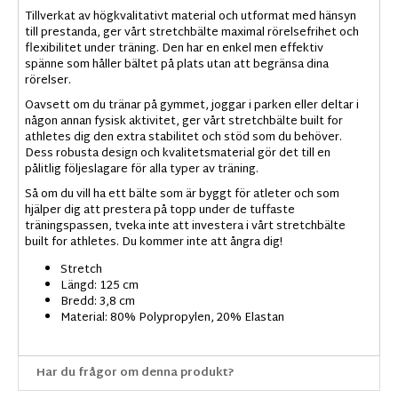
Tillverkat av högkvalitativt material och utformat med hänsyn
till prestanda, ger vårt stretchbälte maximal rörelsefrihet och
flexibilitet under träning. Den har en enkel men effektiv
spänne som håller bältet på plats utan att begränsa dina
rörelser.
Oavsett om du tränar på gymmet, joggar i parken eller deltar i
någon annan fysisk aktivitet, ger vårt stretchbälte built for
athletes dig den extra stabilitet och stöd som du behöver.
Dess robusta design och kvalitetsmaterial gör det till en
pålitlig följeslagare för alla typer av träning.
Så om du vill ha ett bälte som är byggt för atleter och som
hjälper dig att prestera på topp under de tuffaste
träningspassen, tveka inte att investera i vårt stretchbälte
built for athletes. Du kommer inte att ångra dig!
Stretch
Längd: 125 cm
Bredd: 3,8 cm
Material: 80% Polypropylen, 20% Elastan
Har du frågor om denna produkt?