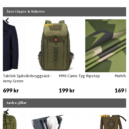
Åter i lager & Nyheter
Nyhet
Taktisk Sjukvårdsryggsäck -
M90 Camo Tyg Ripstop
Multifu
Army Green
699 kr
199 kr
169 k
Andra gillar
Nyhet