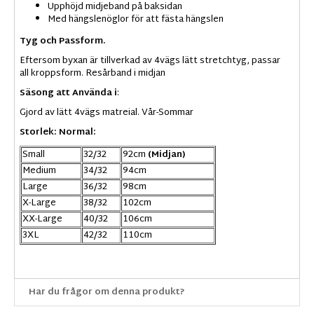
Upphöjd midjeband på baksidan
Med hängslenöglor för att fästa hängslen
Tyg och Passform.
Eftersom byxan är tillverkad av 4vägs lätt stretchtyg, passar
all kroppsform. Resårband i midjan
Säsong att Använda i
:
Gjord av lätt 4vägs matreial. Vår-Sommar
Storlek: Normal:
Small
32/32
92cm
(Midjan)
Medium
34/32
94cm
Large
36/32
98cm
X-Large
38/32
102cm
XX-Large
40/32
106cm
3XL
42/32
110cm
Har du frågor om denna produkt?