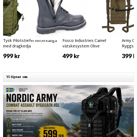
Tysk Pilotstiefel vinterkänga
Fosco Industries Camel
Army Gr
med dragkedja
vätskesystem Olive
Ryggsäc
999 kr
499 kr
399 k
Vi tipsar om