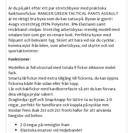
Är du på jakt efter ett par stretchbyxor med praktiska
funktionsfickor. RANGER GREEN TACTICAL PANTS ASSAULT
är en riktigt bra byxa som du kan satsa på. Byxan är gjord i
4vägs stretchtyg (92% Polyester, 8% Elastane) samt
resårband i midjan. Stretchig arbetsbyxa i trendig modell med
smalare ben som ger en renare look. Perfekta byxor med
följsamt och bekvämt tyg. Skönt att bära vid när du cycklar,
komma in/ut från bilen, som arbetsbyxa, vid skytte och vid
sportaktiviteter.
Funktioner:
Modellen är full utrustad med totala 9 fickor inklusive mobil-
fack.
Smarta lårfickor med extra tillgång till fickorna, du kan öppna
fickorna både från sidan eller från topp.
Lår och bakfickor med kardborrefäste så att du kan förvara
dina viktiga prylar säkert.
Dragkedja i gylf och Snap-knapp för lättre ta av byxan. 2-D
ringar, perfekt för hundförare och koppla på nycklar mm.
Insidan finns (bak 2st och 2st front) hällor för att använda
hängslor vid behov.
2 D-ringar på remöglor fram
Elastiska insatser vid midjebandet