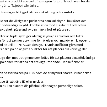
litativ produkt speciellt framtagen för proffs och även för dem
 gör tuffa jobb i allmänhet.
förmågan till tyget att vara stark nog och samtidigt
sticitet de viktigaste punkterna som knäskydd, baksätet och
de nödvändiga skydd i kombination med elasticitet och också
 fuktighet, på grund av den mjuka fodret på tyget.
r är triple sydd ger otrolig styrka på sträckor och tuffa
h för att ge mer utrymme för rörelser och manövrer i kroppen ...
 med en unik PENTAGON design. Huvudhandfickor görs med
dds parti på de angivna punkter för att placera din verktyg där
att ge den mest utrymme som krävs för att placera dina nödvändiga
 på benen för att ha ett trevligt utseende. Dessa fickor är
en passar bälten på 1,75 "och de är mycket starka. Vi har också
ing.
e till att dina ID eller nycklar.
 du kan placera din plånbok eller någon personliga saker.