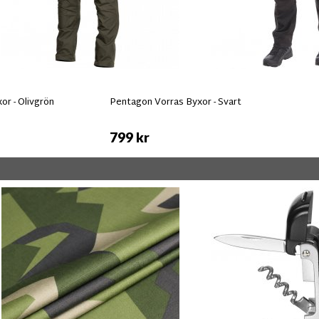
r - Olivgrön
Pentagon Vorras Byxor - Svart
799 kr