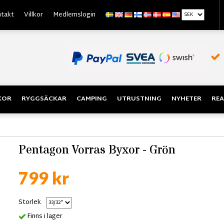
takt
Villkor
Medlemslogin
KOR
RYGGSÄCKAR
CAMPING
UTRUSTNING
NYHETER
REA
Pentagon Vorras Byxor - Grön
799 kr
Storlek
Finns i lager