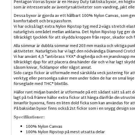
Pentagon Vorras byxor är en Heavy Duty taktiska byxor, en högkva
som är intresserade av äventyrsaktiviteter som vandring, jakt eller
Dessa byxor är gjorda av ett hållbart 100% Nylon Canvas, som ger 
komfortabelt och bra passform.
Vi har också lagt extra Nylon Ripstop tyg med 2-vägs stretch ela
naturligtvis området mellan anklarna. Det Nylon Ripstop tyg ger 
tillräckligt tjocklek för att skydda kroppen från repor, skador och
Alla sömmar är dubbla sömmar med 203 mm maska ​​och viktiga punkte
aktiviteter. Naturligtvis har vi lagt den nödvändiga Diamond Crotc
Vi har använt 4,5 "anti-brass YKK® dragkedja och en jeansknapp
tillräckligt djup för att placera dina händer där och vi har lagt sky
såsom knivar, ficklampor eller något annat.
Sido cargo fickor är utformade med särskilda veck justering för 
verktyg eller personliga saker men under tiden de har en smal linje
förseglade med THC® blixtlås.
Hällor runt midjan bandet är utformade på ett sådant sätt så att d
lagt på två främre hällor extra fickor att hänga därifrån din utrustn
Innanför byxorna, finns en liten dold ficka som kan användas för att s
På baksidan byxor finns också 2st fickor som i en snygg design som
Specifikationer:
100% Nylon Canvas
100% Nylon Ripstop på mest utsatta delar