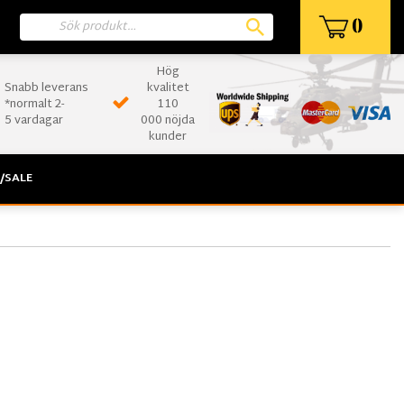
0
Hög
Snabb leverans
kvalitet
*normalt 2-
110
5 vardagar
000 nöjda
kunder
/SALE