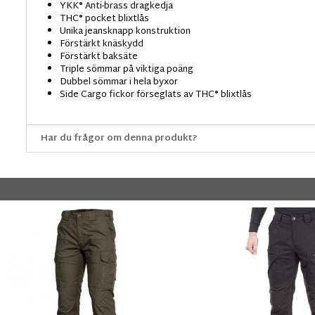
YKK® Anti-brass dragkedja
THC® pocket blixtlås
Unika jeansknapp konstruktion
Förstärkt knäskydd
Förstärkt baksäte
Triple sömmar på viktiga poäng
Dubbel sömmar i hela byxor
Side Cargo fickor förseglats av THC® blixtlås
Har du frågor om denna produkt?