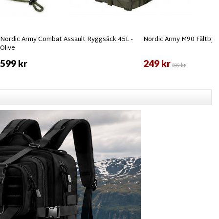
Nordic Army Combat Assault Ryggsäck 45L -
Nordic Army M90 Fältbyxa
Olive
599 kr
249 kr
599 kr