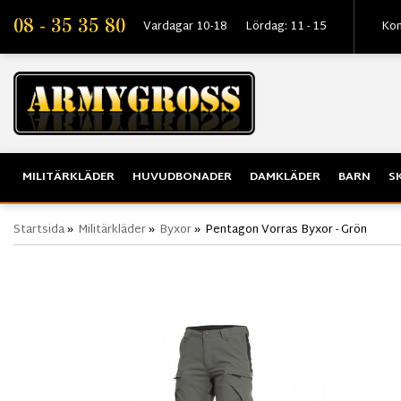
08 - 35 35 80
Vardagar 10-18
Lördag: 11 - 15
Kon
MILITÄRKLÄDER
HUVUDBONADER
DAMKLÄDER
BARN
S
Startsida
»
Militärkläder
»
Byxor
»
Pentagon Vorras Byxor - Grön