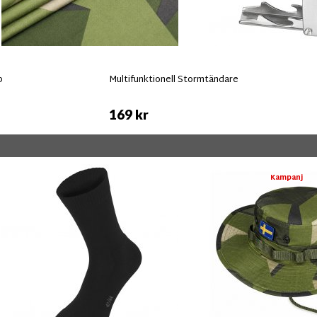
p
Multifunktionell Stormtändare
169 kr
Kampanj