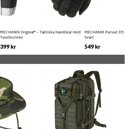
MECHANIX Original® – Taktiska Handskar med
MECHANIX Pursuit D5 Sk
Touchscreen
Svart
399 kr
549 kr