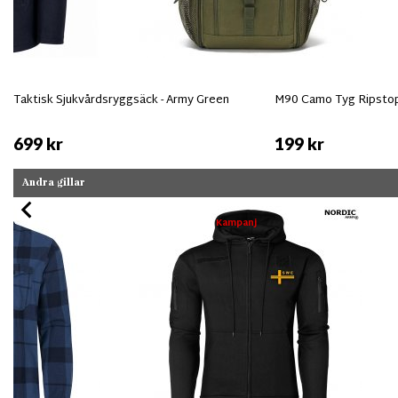
Taktisk Sjukvårdsryggsäck - Army Green
M90 Camo Tyg Ripsto
699 kr
199 kr
Andra gillar
Kampanj