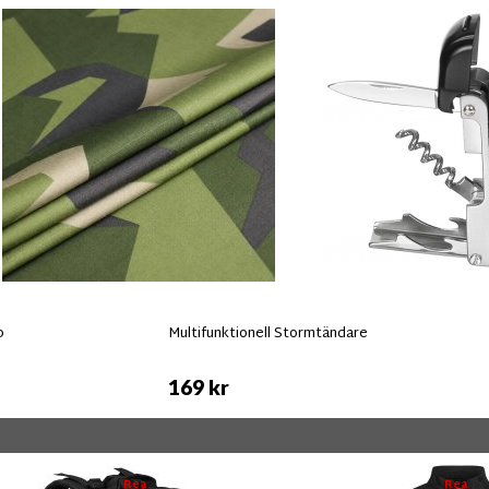
p
Multifunktionell Stormtändare
169 kr
Rea
Rea