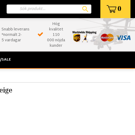
0
Hög
Snabb leverans
kvalitet
*normalt 2-
110
5 vardagar
000 nöjda
kunder
/SALE
eige