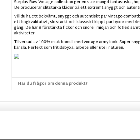
Surplus Raw Vintage-collection ger en stor mängd fantastiska, högkv
De producerar slitstarka kläder på ett extremt snyggt och autenti
Vill du ha ett bekvämt, snyggt och autentiskt par vintage-combatby
ett högkvalitativt, slitstarkt och klassiskt klippt par byxor med 
gång. De har 6 förstärkta fickor och snöre i midjan och fotled sam
aktiviteter.
Tillverkad av 100% mjuk bomull med vintage army look. Super sny
känsla. Perfekt som fritidsbyxa, arbete eller ute i naturen.
Har du frågor om denna produkt?