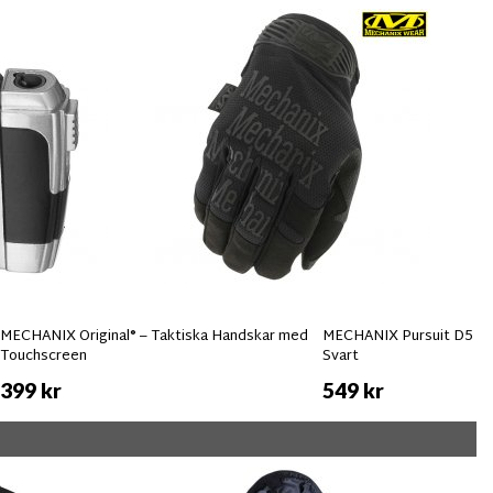
MECHANIX Original® – Taktiska Handskar med
MECHANIX Pursuit D5 Sk
Touchscreen
Svart
399 kr
549 kr