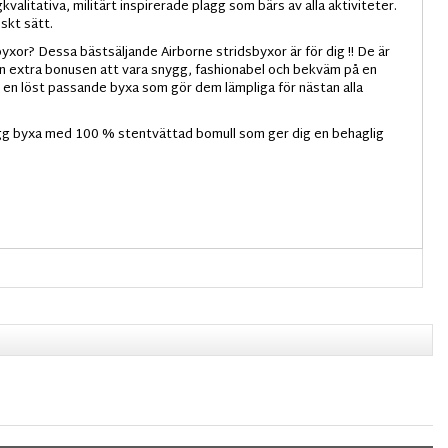
alitativa, militärt inspirerade plagg som bärs av alla aktiviteter.
skt sätt.
xor? Dessa bästsäljande Airborne stridsbyxor är för dig !! De är
den extra bonusen att vara snygg, fashionabel och bekväm på en
t en löst passande byxa som gör dem lämpliga för nästan alla
gg byxa med 100 % stentvättad bomull som ger dig en behaglig