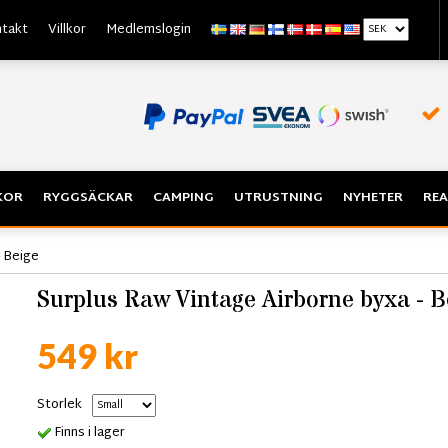
takt
Villkor
Medlemslogin
KOR
RYGGSÄCKAR
CAMPING
UTRUSTNING
NYHETER
REA
- Beige
Surplus Raw Vintage Airborne byxa - B
549 kr
Storlek
Finns i lager