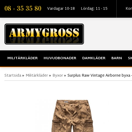
08 - 35 35 80
Vardagar 10-18
Lördag: 11 - 15
Kon
MILITÄRKLÄDER
HUVUDBONADER
DAMKLÄDER
BARN
S
Startsida
»
Militärkläder
»
Byxor
»
Surplus Raw Vintage Airborne byxa 