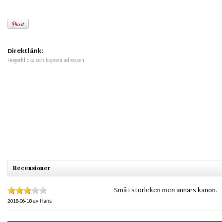
Direktlänk:
Högerklicka och kopiera adressen
Recensioner
Små i storleken men annars kanon.
2018-06-18
av
Hans