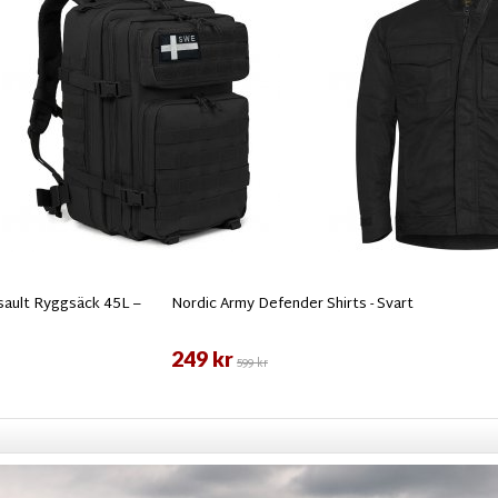
ault Ryggsäck 45L –
Nordic Army Defender Shirts - Svart
249 kr
599 kr