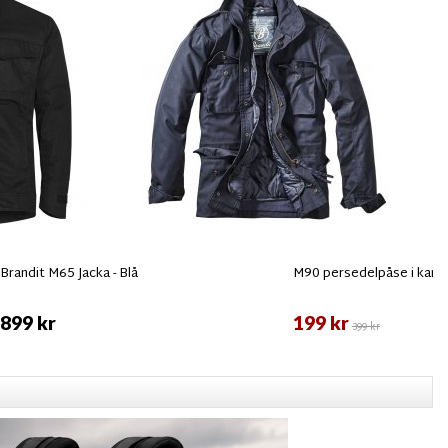
Brandit M65 Jacka - Blå
M90 persedelpåse i kam
899 kr
199 kr
399 kr