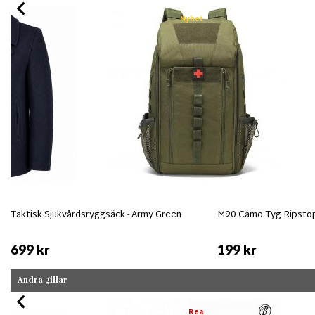
Nyhet
Taktisk Sjukvårdsryggsäck - Army Green
M90 Camo Tyg Ripsto
699 kr
199 kr
Andra gillar
Rea