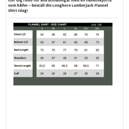
Gör dig redo för alla utmaningar med en flanellskjorta
som håller – beställ din Longhorn Lumberjack Flannel
Shirt idag!