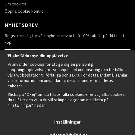
Om cookies
Öppna Cookie kontroll
NYHETSBREV
Registrera dig för vårt nyhetsbrev och få 10% rabatt på ditt nästa
köp.
Vi skräddarsyr din upplevelse
Vi använder cookies för att ge dig en personlig
Prenumerera
shoppingupplevelse, personanpassad annonsering och för hålla
våra webbplatser tillförlitliga och säkra. För detta ändamål samlar
vi in information om användarna, deras mönster och deras
enheter.
Klicka på "Okej" om du tillåter alla cookies eller välj vilka cookies
du tillåter och vilka du vill stänga av genom att klicka på
Nordens största utbud av
Militärkläder
,
M90 kläder,
Militärtöverskott,
"Inställningar" nedan.
Militärutrustning
,
Ordningsvakt utrustning,
väktarkläder
,
Militärbyxor,
Militärjackor,
M65 Jackor,
Bomberjackor,
Militärkängor,
Militära
Ryggsäckar,
Vintage Army kläder,
Sjömanskläder
,
Paracord
,
Gasmask
,
Inställningar
Ghillie Suits
,
Militärknivar
,
Militärklockor
,
Knivhandskar
,
Natotröjor
och
mycket mer..