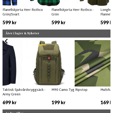
Flanellskjorta Herr Rothco
Flanellskjorta Herr Rothco -
Longhor
Grön/Svart
Grön
Flannel 
599 kr
599 kr
599 k
Åter i lager & Nyheter
Nyhet
Taktisk Sjukvårdsryggsäck -
M90 Camo Tyg Ripstop
Multifu
Army Green
699 kr
199 kr
169 k