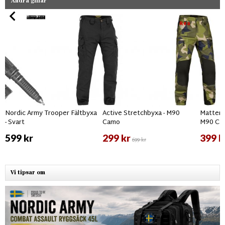
Andra gillar
Rea
Nordic Army Trooper Fältbyxa
Active Stretchbyxa - M90
Matterho
- Svart
Camo
M90 Ca
599 kr
299 kr
399 k
699 kr
Vi tipsar om