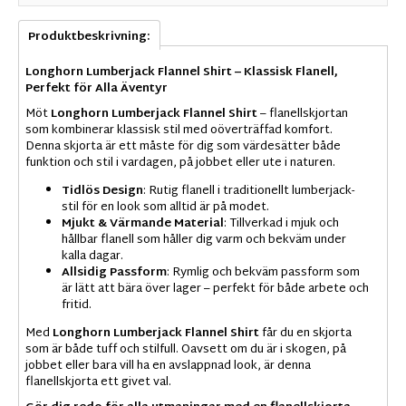
Produktbeskrivning:
Longhorn Lumberjack Flannel Shirt – Klassisk Flanell,
Perfekt för Alla Äventyr
Möt
Longhorn Lumberjack Flannel Shirt
– flanellskjortan
som kombinerar klassisk stil med oöverträffad komfort.
Denna skjorta är ett måste för dig som värdesätter både
funktion och stil i vardagen, på jobbet eller ute i naturen.
Tidlös Design
: Rutig flanell i traditionellt lumberjack-
stil för en look som alltid är på modet.
Mjukt & Värmande Material
: Tillverkad i mjuk och
hållbar flanell som håller dig varm och bekväm under
kalla dagar.
Allsidig Passform
: Rymlig och bekväm passform som
är lätt att bära över lager – perfekt för både arbete och
fritid.
Med
Longhorn Lumberjack Flannel Shirt
får du en skjorta
som är både tuff och stilfull. Oavsett om du är i skogen, på
jobbet eller bara vill ha en avslappnad look, är denna
flanellskjorta ett givet val.