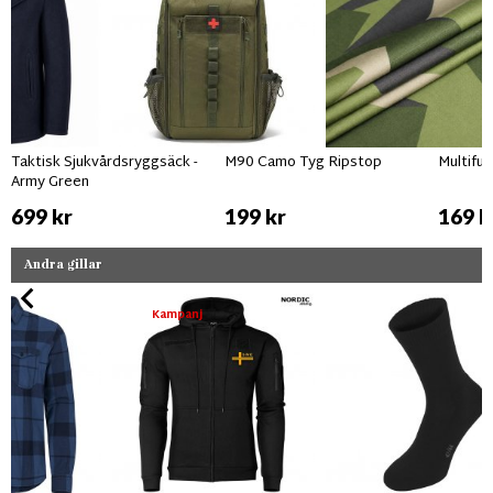
Taktisk Sjukvårdsryggsäck -
M90 Camo Tyg Ripstop
Multifu
Army Green
699 kr
199 kr
169 k
Andra gillar
Kampanj