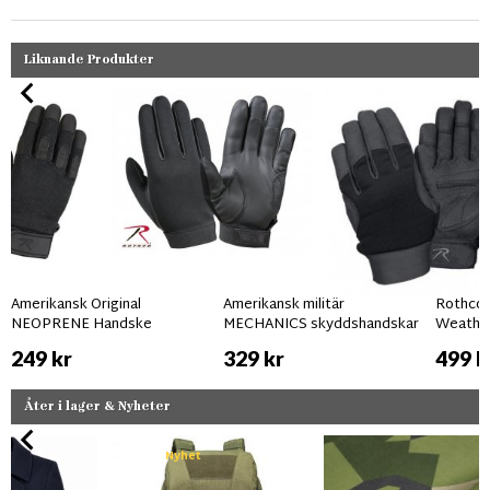
Liknande Produkter
Amerikansk Original
Amerikansk militär
Rothco 
NEOPRENE Handske
MECHANICS skyddshandskar
Weather
249 kr
329 kr
499 k
Åter i lager & Nyheter
Nyhet