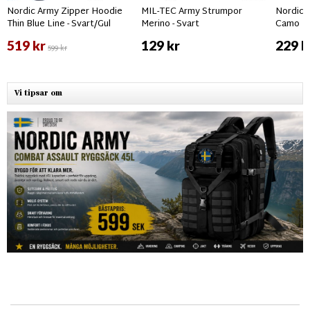
Nordic Army Zipper Hoodie
MIL-TEC Army Strumpor
Nordic 
Thin Blue Line - Svart/Gul
Merino - Svart
Camo
519 kr
129 kr
229 k
599 kr
Vi tipsar om