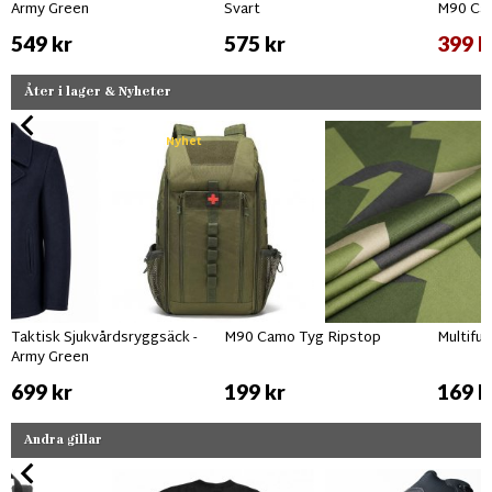
Army Green
Svart
M90 Ca
549 kr
575 kr
399 k
Åter i lager & Nyheter
Nyhet
Taktisk Sjukvårdsryggsäck -
M90 Camo Tyg Ripstop
Multifu
Army Green
699 kr
199 kr
169 k
Andra gillar