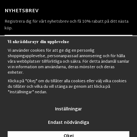
NYHETSBREV
Registrera dig för vårt nyhetsbrev och få 10% rabatt på ditt nästa
köp.
Vi skräddarsyr din upplevelse
Vi använder cookies för att ge dig en personlig
Prenumerera
shoppingupplevelse, personanpassad annonsering och för hålla
våra webbplatser tillförlitliga och säkra. För detta ändamål samlar
vi in information om användarna, deras mönster och deras
enheter.
Klicka på "Okej" om du tillåter alla cookies eller välj vilka cookies
du tillåter och vilka du vill stänga av genom att klicka på
Nordens största utbud av
Militärkläder
,
M90 kläder,
Militärtöverskott,
"Inställningar" nedan.
Militärutrustning
,
Ordningsvakt utrustning,
väktarkläder
,
Militärbyxor,
Militärjackor,
M65 Jackor,
Bomberjackor,
Militärkängor,
Militära
Ryggsäckar,
Vintage Army kläder,
Sjömanskläder
,
Paracord
,
Gasmask
,
Inställningar
Ghillie Suits
,
Militärknivar
,
Militärklockor
,
Knivhandskar
,
Natotröjor
och
mycket mer..
Endast nödvändiga
© 2009 Nordic Army Gross HB All Rights Reserved.
Okej