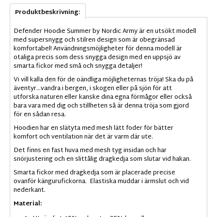
Produktbeskrivning:
Defender Hoodie Summer by Nordic Army är en utsökt modell
med supersnygg och stilren design som är obegränsad
komfortabel! Användningsmöjligheter för denna modell är
otaliga precis som dess snygga design med en uppsjö av
smarta fickor med små och snygga detaljer!
Vi vill kalla den för de oändliga möjligheternas tröja! Ska du på
äventyr...vandra i bergen, i skogen eller på sjön för att
utforska naturen eller kanske dina egna förmågor eller också
bara vara med dig och stillheten så är denna tröja som gjord
för en sådan resa.
Hoodien har en slätyta med mesh lätt foder för bätter
komfort och ventilation när det är varm där ute.
Det finns en fast huva med mesh tyg insidan och har
snörjustering och en slittålig dragkedja som slutar vid hakan.
Smarta fickor med dragkedja som är placerade precise
ovanför kängurufickorna. Elastiska muddar i ärmslut och vid
nederkant.
Material: