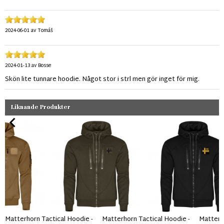
2024-06-01
av
Tomáš
2024-01-13
av
Bosse
Skön lite tunnare hoodie. Något stor i strl men gör inget för mig.
Liknande Produkter
Matterhorn Tactical Hoodie -
Matterhorn Tactical Hoodie -
Matterho