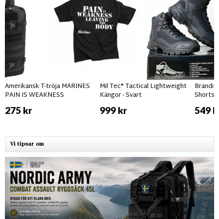
Amerikansk T-tröja MARINES
Mil Tec® Tactical Lightweight
Brandit
PAIN IS WEAKNESS
Kängor - Svart
Shorts 
275 kr
999 kr
549 k
Vi tipsar om