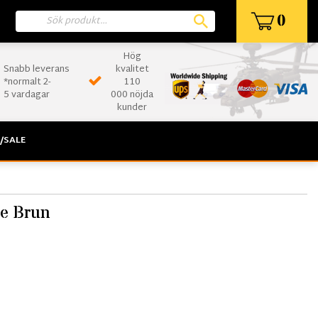
0
Hög
Snabb leverans
kvalitet
*normalt 2-
110
5 vardagar
000 nöjda
kunder
/SALE
te Brun