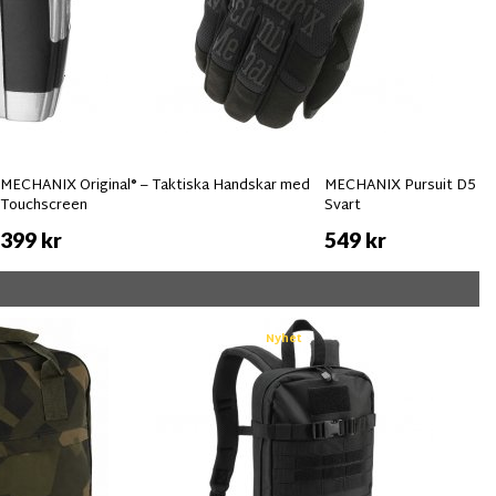
MECHANIX Original® – Taktiska Handskar med
MECHANIX Pursuit D5 Sk
Touchscreen
Svart
399 kr
549 kr
Nyhet