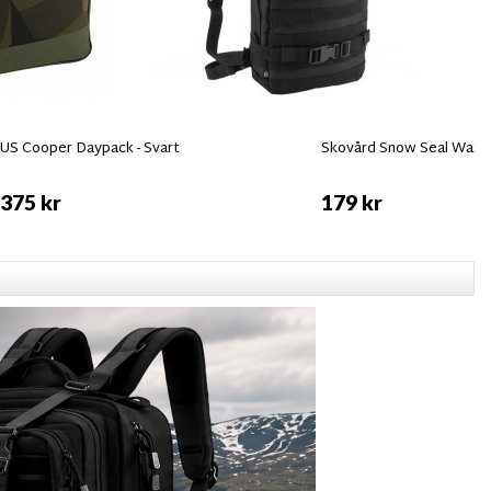
US Cooper Daypack - Svart
Skovård Snow Seal Wax 
375 kr
179 kr