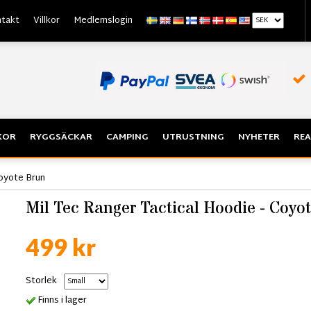
takt
Villkor
Medlemslogin
KOR
RYGGSÄCKAR
CAMPING
UTRUSTNING
NYHETER
REA
Coyote Brun
Mil Tec Ranger Tactical Hoodie - Coyo
499 kr
Storlek
Finns i lager