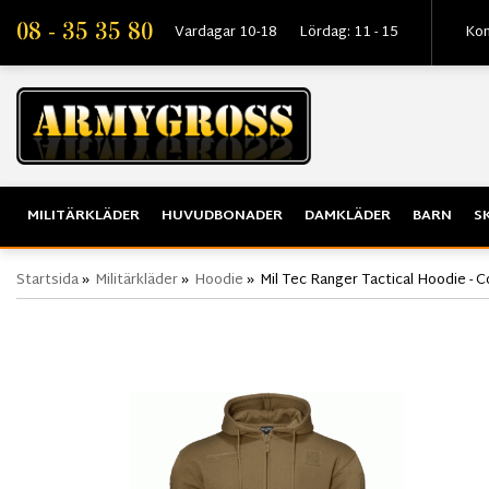
08 - 35 35 80
Vardagar 10-18
Lördag: 11 - 15
Kon
MILITÄRKLÄDER
HUVUDBONADER
DAMKLÄDER
BARN
S
Startsida
»
Militärkläder
»
Hoodie
»
Mil Tec Ranger Tactical Hoodie - 