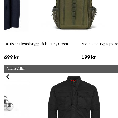
Taktisk Sjukvårdsryggsäck - Army Green
M90 Camo Tyg Ripsto
699 kr
199 kr
Andra gillar
Rea