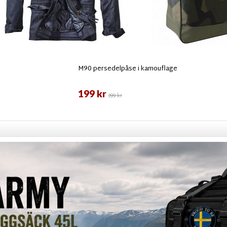
M90 persedelpåse i kamouflage
199 kr
399 kr