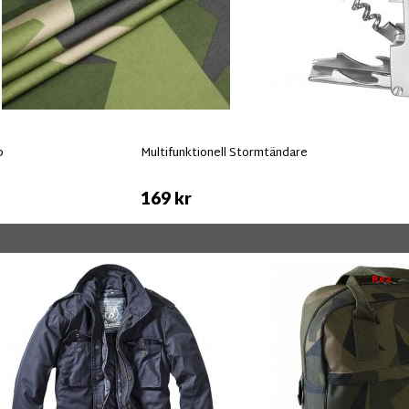
p
Multifunktionell Stormtändare
169 kr
Rea