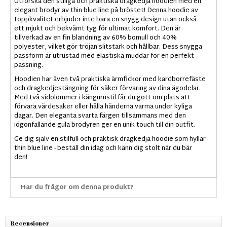
Utforska den stiliga och praktiska dragkedja hoodien med en
elegant brodyr av thin blue line på bröstet! Denna hoodie av
toppkvalitet erbjuder inte bara en snygg design utan också
ett mjukt och bekvämt tyg för ultimat komfort. Den är
tillverkad av en fin blandning av 60% bomull och 40%
polyester, vilket gör tröjan slitstark och hållbar. Dess snygga
passform är utrustad med elastiska muddar för en perfekt
passning.
Hoodien har även två praktiska ärmfickor med kardborrefäste
och dragkedjestängning för säker förvaring av dina ägodelar.
Med två sidolommer i kängurustil får du gott om plats att
förvara värdesaker eller hålla händerna varma under kyliga
dagar. Den eleganta svarta färgen tillsammans med den
iögonfallande gula brodyren ger en unik touch till din outfit.
Ge dig själv en stilfull och praktisk dragkedja hoodie som hyllar
thin blue line - beställ din idag och känn dig stolt när du bär
den!
Har du frågor om denna produkt?
Recensioner