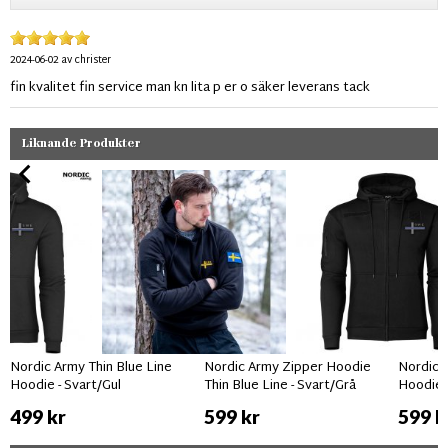
2024-06-02
av
christer
fin kvalitet fin service man kn lita p er o säker leverans tack
Liknande Produkter
Nordic Army Thin Blue Line
Nordic Army Zipper Hoodie
Nordic A
Hoodie - Svart/Gul
Thin Blue Line - Svart/Grå
Hoodie 
499 kr
599 kr
599 k