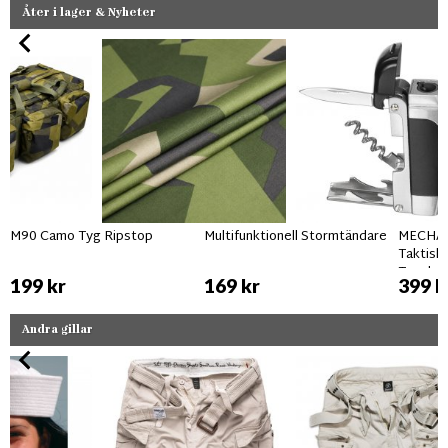
Åter i lager & Nyheter
M90 Camo Tyg Ripstop
Multifunktionell Stormtändare
MECHANI
Taktisk
Touchs
199 kr
169 kr
399 k
Andra gillar