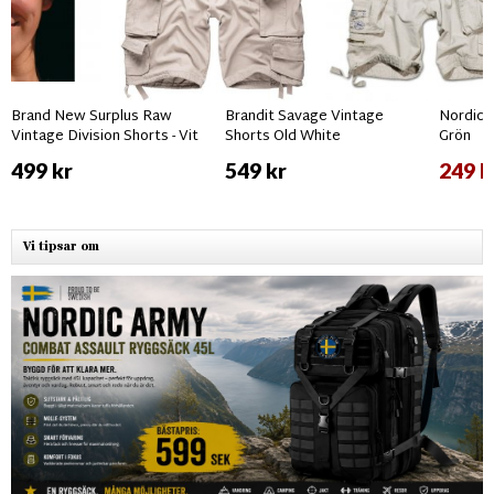
Brand New Surplus Raw
Brandit Savage Vintage
Nordic 
Vintage Division Shorts - Vit
Shorts Old White
Grön
499 kr
549 kr
249 k
Vi tipsar om