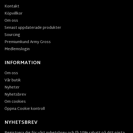
Kontakt
Köpvillkor
Om oss
Senast uppdaterade produkter
Sourcing
Premiumkund Army Gross
Medlemslogin
INFORMATION
Om oss
Vår butik
Nyheter
Nyhetsbrev
Om cookies
Öppna Cookie kontroll
NYHETSBREV
Registrera dig för vårt nyhetsbrev och få 10% rabatt på ditt nästa