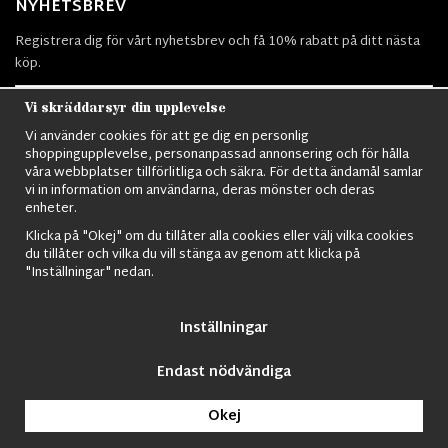
NYHETSBREV
Registrera dig för vårt nyhetsbrev och få 10% rabatt på ditt nästa
köp.
Vi skräddarsyr din upplevelse
Vi använder cookies för att ge dig en personlig
Prenumerera
shoppingupplevelse, personanpassad annonsering och för hålla
våra webbplatser tillförlitliga och säkra. För detta ändamål samlar
vi in information om användarna, deras mönster och deras
enheter.
Klicka på "Okej" om du tillåter alla cookies eller välj vilka cookies
du tillåter och vilka du vill stänga av genom att klicka på
Nordens största utbud av
Militärkläder
,
M90 kläder,
Militärtöverskott,
"Inställningar" nedan.
Militärutrustning
,
Ordningsvakt utrustning,
väktarkläder
,
Militärbyxor,
Militärjackor,
M65 Jackor,
Bomberjackor,
Militärkängor,
Militära
Ryggsäckar,
Vintage Army kläder,
Sjömanskläder
,
Paracord
,
Gasmask
,
Inställningar
Ghillie Suits
,
Militärknivar
,
Militärklockor
,
Knivhandskar
,
Natotröjor
och
mycket mer..
Endast nödvändiga
© 2009 Nordic Army Gross HB All Rights Reserved.
Okej