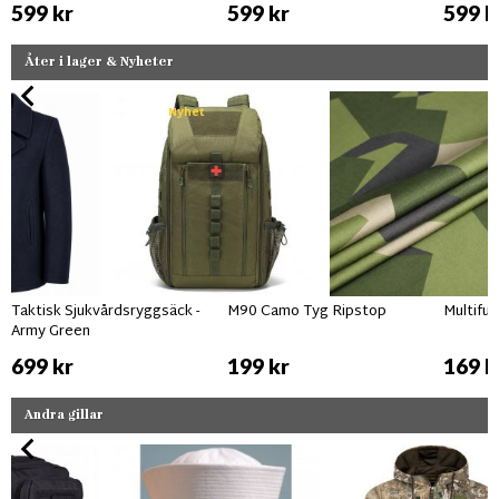
599 kr
599 kr
599 k
Åter i lager & Nyheter
Nyhet
Taktisk Sjukvårdsryggsäck -
M90 Camo Tyg Ripstop
Multifu
Army Green
699 kr
199 kr
169 k
Andra gillar