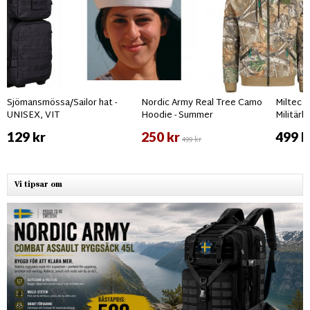
Sjömansmössa/Sailor hat -
Nordic Army Real Tree Camo
Miltec 
UNISEX, VIT
Hoodie - Summer
Militärb
129 kr
250 kr
499 k
499 kr
Vi tipsar om