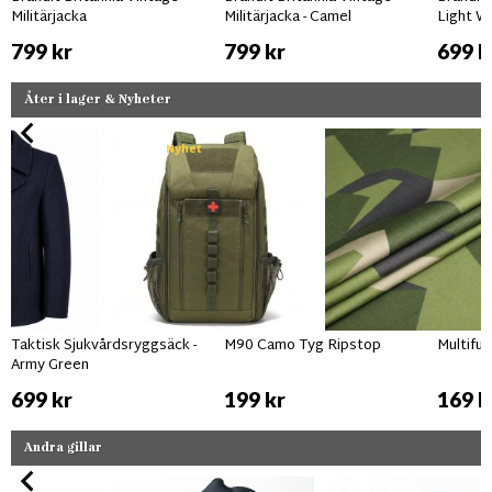
Militärjacka
Militärjacka - Camel
Light W
799 kr
799 kr
699 k
Åter i lager & Nyheter
Nyhet
Taktisk Sjukvårdsryggsäck -
M90 Camo Tyg Ripstop
Multifu
Army Green
699 kr
199 kr
169 k
Andra gillar