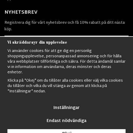
NYHETSBREV
Registrera dig för vårt nyhetsbrev och få 10% rabatt på ditt nästa
köp.
Vi skräddarsyr din upplevelse
Vi använder cookies för att ge dig en personlig
Prenumerera
shoppingupplevelse, personanpassad annonsering och för hålla
våra webbplatser tillförlitliga och säkra. För detta ändamål samlar
vi in information om användarna, deras mönster och deras
enheter.
Klicka på "Okej" om du tillåter alla cookies eller välj vilka cookies
du tillåter och vilka du vill stänga av genom att klicka på
Nordens största utbud av
Militärkläder
,
M90 kläder,
Militärtöverskott,
"Inställningar" nedan.
Militärutrustning
,
Ordningsvakt utrustning,
väktarkläder
,
Militärbyxor,
Militärjackor,
M65 Jackor,
Bomberjackor,
Militärkängor,
Militära
Ryggsäckar,
Vintage Army kläder,
Sjömanskläder
,
Paracord
,
Gasmask
,
Inställningar
Ghillie Suits
,
Militärknivar
,
Militärklockor
,
Knivhandskar
,
Natotröjor
och
mycket mer..
Endast nödvändiga
© 2009 Nordic Army Gross HB All Rights Reserved.