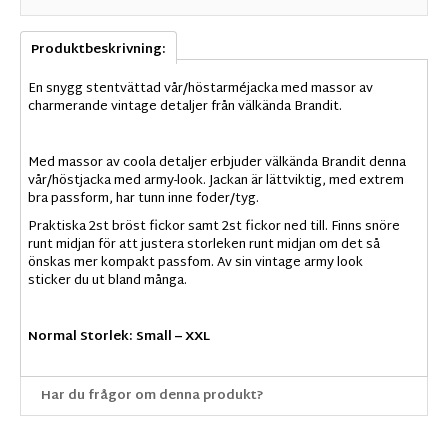
Produktbeskrivning:
En snygg stentvättad vår/höstarméjacka med massor av
charmerande vintage detaljer från välkända Brandit.
Med massor av coola detaljer erbjuder välkända Brandit denna
vår/höstjacka med army-look. Jackan är lättviktig, med extrem
bra passform, har tunn inne foder/tyg.
Praktiska 2st bröst fickor samt 2st fickor ned till. Finns snöre
runt midjan för att justera storleken runt midjan om det så
önskas mer kompakt passfom. Av sin vintage army look
sticker du ut bland många.
Normal Storlek: Small – XXL
Har du frågor om denna produkt?