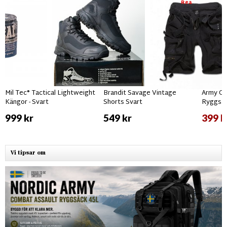
Rea
Mil Tec® Tactical Lightweight
Brandit Savage Vintage
Army Gr
Kängor - Svart
Shorts Svart
Ryggsäc
999 kr
549 kr
399 k
Vi tipsar om