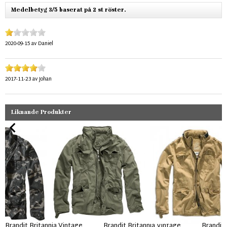
Medelbetyg 3/5 baserat på 2 st röster.
2020-09-15
av
Daniel
2017-11-23
av
Johan
Liknande Produkter
Brandit Britannia Vintage
Brandit Britannia Vintage
Brandit 