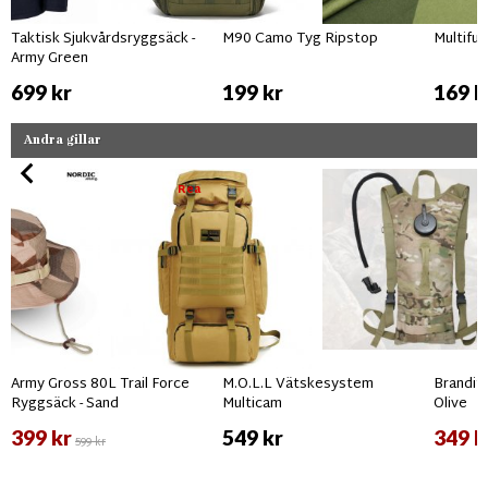
Taktisk Sjukvårdsryggsäck -
M90 Camo Tyg Ripstop
Multifu
Army Green
699 kr
199 kr
169 k
Andra gillar
Rea
Army Gross 80L Trail Force
M.O.L.L Vätskesystem
Brandit
Ryggsäck - Sand
Multicam
Olive
399 kr
549 kr
349 k
599 kr