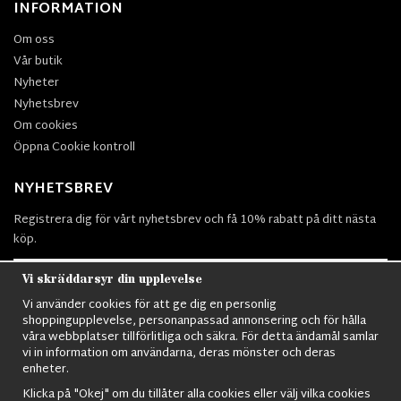
INFORMATION
Om oss
Vår butik
Nyheter
Nyhetsbrev
Om cookies
Öppna Cookie kontroll
NYHETSBREV
Registrera dig för vårt nyhetsbrev och få 10% rabatt på ditt nästa
köp.
Vi skräddarsyr din upplevelse
Vi använder cookies för att ge dig en personlig
Prenumerera
shoppingupplevelse, personanpassad annonsering och för hålla
våra webbplatser tillförlitliga och säkra. För detta ändamål samlar
vi in information om användarna, deras mönster och deras
enheter.
Klicka på "Okej" om du tillåter alla cookies eller välj vilka cookies