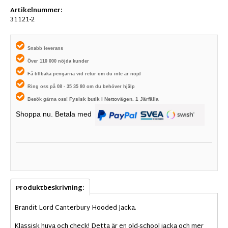
Artikelnummer:
31121-2
Snabb leverans
Över 110 000 nöjda kunder
Få tillbaka pengarna vid retur om du inte är nöjd
Ring oss på 08 - 35 35 80 om du behöver hjälp
Fysisk butik i
Nettovägen. 1
Järfälla
Besök gärna oss!
Shoppa nu. Betala med
Produktbeskrivning:
Brandit
Lord
Canterbury
Hooded
Jacka.
Klassisk
huva och
check
!
Detta
är
en old-
school
jacka och
mer