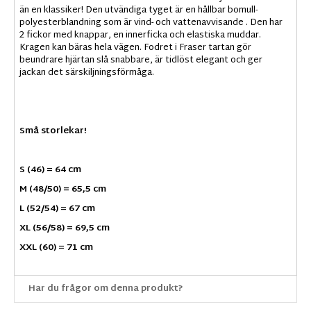
än
en
klassiker
!
Den
utvändiga tyget
är en hållbar
bomull
-
polyesterblandning som är vind- och vattenavvisande .
Den har
2
fickor
med
knappar
,
en
innerficka
och
elastiska
muddar
.
Kragen
kan bäras hela vägen
.
Fodret
i
Fraser
tartan
gör
beundrare
hjärtan
slå snabbare
,
är
tidlöst
elegant
och
ger
jackan
det
särskiljningsförmåga
.
Små storlekar!
S (46) = 64 cm
M (48/50) = 65,5 cm
L (52/54) = 67 cm
XL (56/58) = 69,5 cm
XXL (60) = 71 cm
Har du frågor om denna produkt?