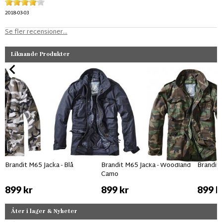
2018-03-03
Se fler recensioner...
Liknande Produkter
Brandit M65 Jacka - Blå
Brandit M65 Jacka - Woodland
Brandit
Camo
899 kr
899 kr
899 k
Åter i lager & Nyheter