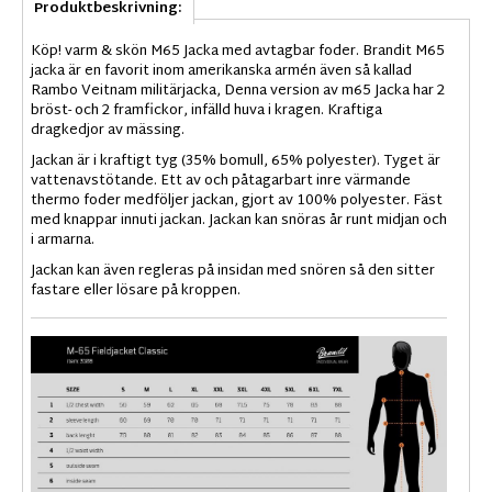
Produktbeskrivning:
Köp! varm & skön M65 Jacka med avtagbar foder. Brandit M65
jacka är en favorit inom amerikanska armén även så kallad
Rambo Veitnam militärjacka, Denna version av m65 Jacka har 2
bröst- och 2 framfickor, infälld huva i kragen. Kraftiga
dragkedjor av mässing.
Jackan är i kraftigt tyg (35% bomull, 65% polyester). Tyget är
vattenavstötande. Ett av och påtagarbart inre värmande
thermo foder medföljer jackan, gjort av 100% polyester. Fäst
med knappar innuti jackan. Jackan kan snöras år runt midjan och
i armarna.
Jackan kan även regleras på insidan med snören så den sitter
fastare eller lösare på kroppen.