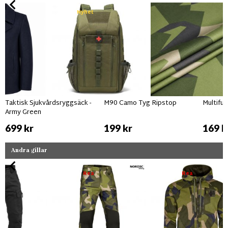
Nyhet
Taktisk Sjukvårdsryggsäck -
M90 Camo Tyg Ripstop
Multifu
Army Green
699 kr
199 kr
169 k
Andra gillar
Rea
Rea