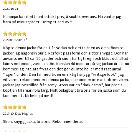
2021-10-14
Kanonjacka till ett fantastiskt pris, å snabb leverans. Nu väntar jag
bara på minusgrader. Betyget är 5 av 5.
2020-01-27
av
Ulf
Köpte denna jacka för ca 1 år sedan och detta är en av de skönaste
jackor jag någonsin burit. Perfekt passform och sitter snyggt. Den har
använts ner till ca -15 grader och snö, i häftigt regn och blåst och alltid
känts ombonad, varm o skön. Känslan då man tar på sig jackan är att nu
kommer jag inte att frysa och det gör du inte heller med rätt antal
"lager" under. Den får med tiden en riktigt snygg "vintage look". Jag
vill varmt rekommendera denna jacka, du kommer inte att bli besviken.
Jackan jag beställde från Army Gross var en "dark camo", har precis
köpt en till i marinblå färg. Helt oslagbart bra pris för en jacka som du
kommer att bli helnöjd med!
2019-10-30
av
Magnus
Skön, snygg jacka, bra pris. Rekommenderas