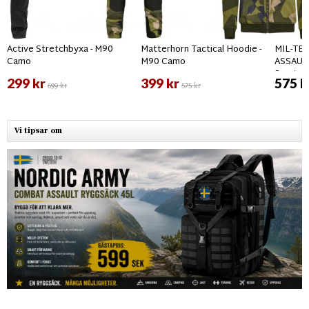
Active Stretchbyxa - M90
Matterhorn Tactical Hoodie -
MIL-TEC
Camo
M90 Camo
ASSAUL
Svart
299 kr
399 kr
575 k
699 kr
575 kr
Vi tipsar om