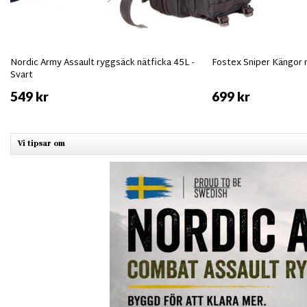
Nordic Army Assault ryggsäck nätficka 45L -
Fostex Sniper Kängor
Svart
549 kr
699 kr
Vi tipsar om