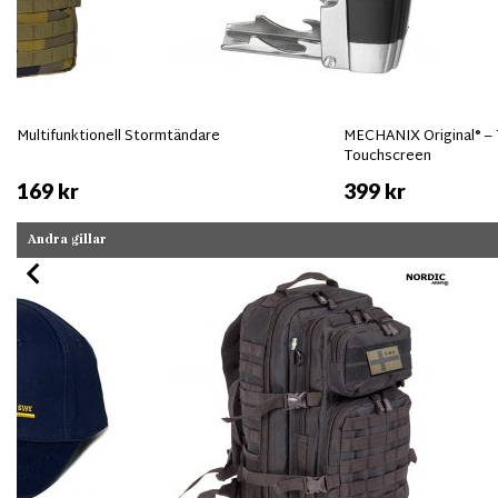
Multifunktionell Stormtändare
MECHANIX Original® –
Touchscreen
169 kr
399 kr
Andra gillar