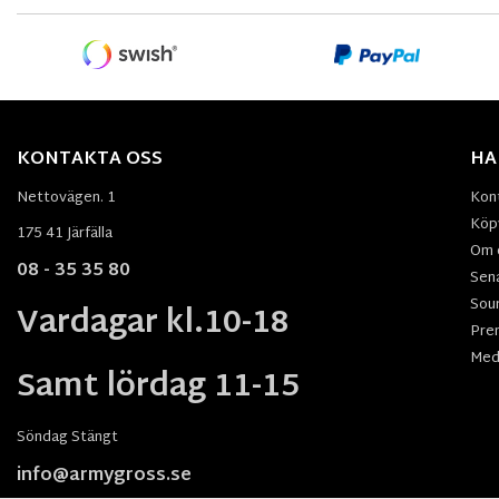
KONTAKTA OSS
HA
Nettovägen. 1
Kon
Köpv
175 41 Järfälla
Om 
08 - 35 35 80
Sen
Sou
Vardagar kl.10-18
Pre
Med
Samt lördag 11-15
Söndag Stängt
info@armygross.se