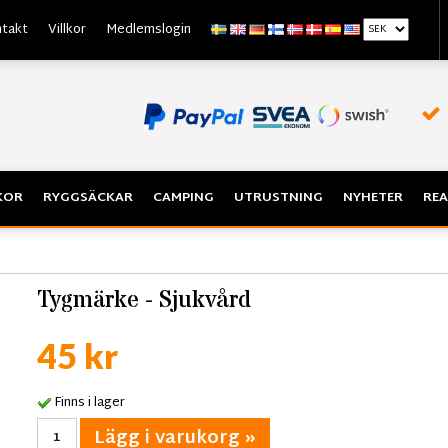
takt
Villkor
Medlemslogin
KOR
RYGGSÄCKAR
CAMPING
UTRUSTNING
NYHETER
REA
Tygmärke - Sjukvård
45 kr
Finns i lager
Lägg i varukorg »