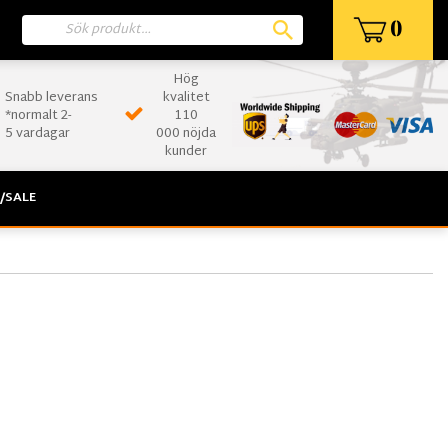
0
Hög
Snabb leverans
kvalitet
*normalt 2-
110
5 vardagar
000 nöjda
kunder
/SALE