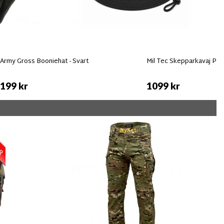
Army Gross Booniehat - Svart
Mil Tec Skepparkavaj Pea 
199 kr
1099 kr
Nyhet