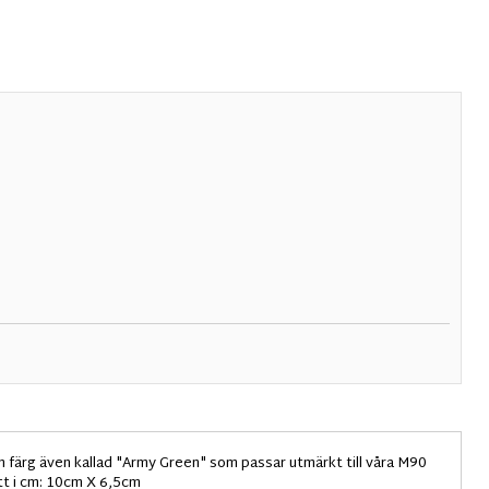
n färg även kallad "Army Green" som passar utmärkt till våra M90
ått i cm: 10cm X 6,5cm