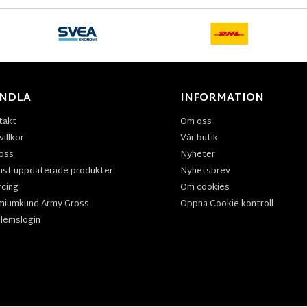
NDLA
INFORMATION
takt
Om oss
illkor
Vår butik
oss
Nyheter
ast uppdaterade produkter
Nyhetsbrev
rcing
Om cookies
miumkund Army Gross
Öppna Cookie kontroll
lemslogin