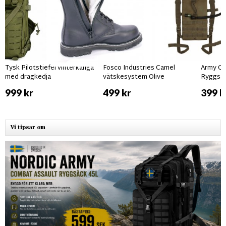
Tysk Pilotstiefel vinterkänga
Fosco Industries Camel
Army Gr
med dragkedja
vätskesystem Olive
Ryggsäc
999 kr
499 kr
399 k
Vi tipsar om