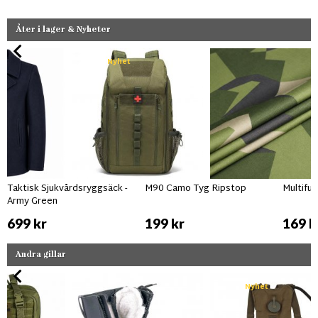
Åter i lager & Nyheter
Nyhet
Taktisk Sjukvårdsryggsäck -
M90 Camo Tyg Ripstop
Multifu
Army Green
699 kr
199 kr
169 k
Andra gillar
Nyhet