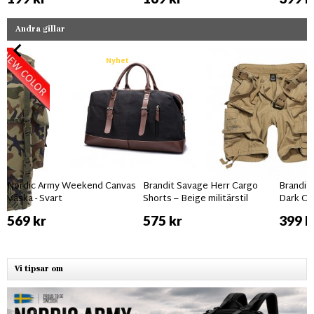
Andra gillar
Nyhet
Nordic Army Weekend Canvas
Brandit Savage Herr Cargo
Brandit
Väska - Svart
Shorts – Beige militärstil
Dark C
569 kr
575 kr
399 k
Vi tipsar om