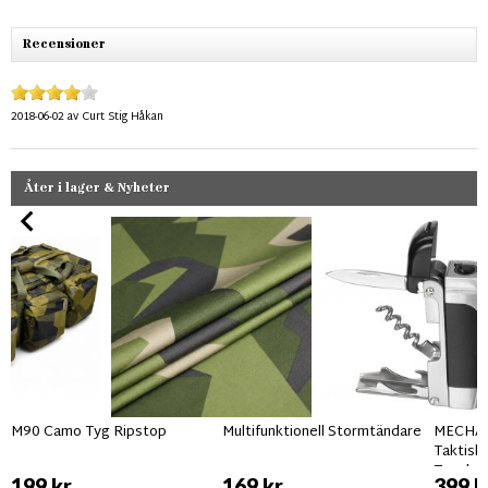
Recensioner
2018-06-02
av
Curt Stig Håkan
Åter i lager & Nyheter
M90 Camo Tyg Ripstop
Multifunktionell Stormtändare
MECHANI
Taktisk
Touchs
199 kr
169 kr
399 k