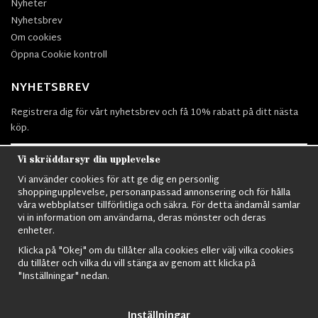
Nyheter
Nyhetsbrev
Om cookies
Öppna Cookie kontroll
NYHETSBREV
Registrera dig för vårt nyhetsbrev och få 10% rabatt på ditt nästa
köp.
Vi skräddarsyr din upplevelse
Vi använder cookies för att ge dig en personlig
Prenumerera
shoppingupplevelse, personanpassad annonsering och för hålla
våra webbplatser tillförlitliga och säkra. För detta ändamål samlar
vi in information om användarna, deras mönster och deras
enheter.
Klicka på "Okej" om du tillåter alla cookies eller välj vilka cookies
du tillåter och vilka du vill stänga av genom att klicka på
Nordens största utbud av
Militärkläder
,
M90 kläder,
Militärtöverskott,
"Inställningar" nedan.
Militärutrustning
,
Ordningsvakt utrustning,
väktarkläder
,
Militärbyxor,
Militärjackor,
M65 Jackor,
Bomberjackor,
Militärkängor,
Militära
Ryggsäckar,
Vintage Army kläder,
Sjömanskläder
,
Paracord
,
Gasmask
,
Inställningar