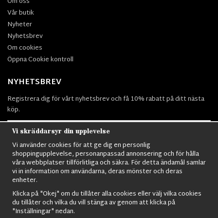
Om oss
Vår butik
Nyheter
Nyhetsbrev
Om cookies
Öppna Cookie kontroll
NYHETSBREV
Registrera dig för vårt nyhetsbrev och få 10% rabatt på ditt nästa
köp.
Vi skräddarsyr din upplevelse
Vi använder cookies för att ge dig en personlig
Prenumerera
shoppingupplevelse, personanpassad annonsering och för hålla
våra webbplatser tillförlitliga och säkra. För detta ändamål samlar
vi in information om användarna, deras mönster och deras
enheter.
Klicka på "Okej" om du tillåter alla cookies eller välj vilka cookies
du tillåter och vilka du vill stänga av genom att klicka på
Nordens största utbud av
Militärkläder
,
M90 kläder,
Militärtöverskott,
"Inställningar" nedan.
Militärutrustning
,
Ordningsvakt utrustning,
väktarkläder
,
Militärbyxor,