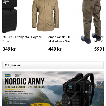
Mil Tec Fältskjorta - Coyote
Amerikansk STURM USMC
Brandit
Brun
Militärbyxa Grön
M90 Ca
349 kr
449 kr
599 k
Vi tipsar om