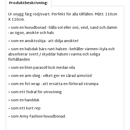
Produktbeskrivning:
Ur snygg färg röd/svart. Perfekt för alla tillfällen. Mått: 110cm
X 110cm.
• som en huvudbonad - hålla sol eller snö, vind, sand och damm
- av ögon, ansikte och hals
• som en ansiktsslöja - att dölja ansiktet
• som en halsduk bärs runt halsen - behåller värmen i kyla och
absorberar svett / skyddar halsen i varma och soliga
förhållanden
• som en liten parasoll lock medan vila
• som en arm sling - vilket ger en sårad armstöd
• som en fot wrap - att ersätta en förlorad strumpa
• som ett fodral för utrustning
• som en handduk
• som ett kort rep
• som Army Fashion huvudbonad.