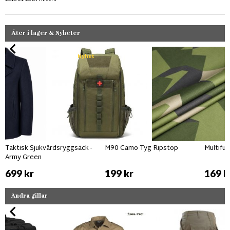
Åter i lager & Nyheter
Nyhet
Taktisk Sjukvårdsryggsäck -
M90 Camo Tyg Ripstop
Multifu
Army Green
699 kr
199 kr
169 k
Andra gillar