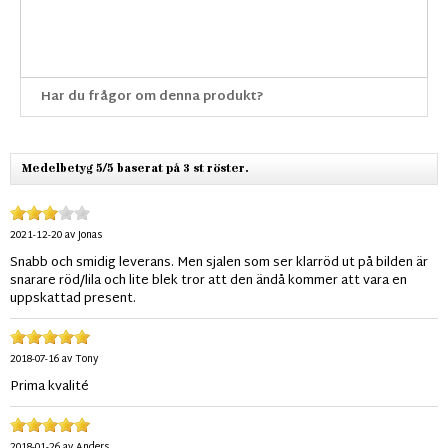
Har du frågor om denna produkt?
Medelbetyg 5/5 baserat på 3 st röster.
2021-12-20
av
Jonas
Snabb och smidig leverans. Men sjalen som ser klarröd ut på bilden är
snarare röd/lila och lite blek tror att den ändå kommer att vara en
uppskattad present.
2018-07-16
av
Tony
Prima kvalité
2018-01-26
av
Anders