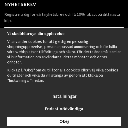
NYHETSBREV
Registrera dig för vårt nyhetsbrev och få 10% rabatt på ditt nästa
köp.
Vi skräddarsyr din upplevelse
Vi använder cookies för att ge dig en personlig
Prenumerera
shoppingupplevelse, personanpassad annonsering och för hålla
våra webbplatser tillförlitliga och säkra. För detta ändamål samlar
vi in information om användarna, deras mönster och deras
enheter.
Klicka på "Okej" om du tillåter alla cookies eller välj vilka cookies
du tillåter och vilka du vill stänga av genom att klicka på
Nordens största utbud av
Militärkläder
,
M90 kläder,
Militärtöverskott,
"Inställningar" nedan.
Militärutrustning
,
Ordningsvakt utrustning,
väktarkläder
,
Militärbyxor,
Militärjackor,
M65 Jackor,
Bomberjackor,
Militärkängor,
Militära
Ryggsäckar,
Vintage Army kläder,
Sjömanskläder
,
Paracord
,
Gasmask
,
Inställningar
Ghillie Suits
,
Militärknivar
,
Militärklockor
,
Knivhandskar
,
Natotröjor
och
mycket mer..
Endast nödvändiga
© 2009 Nordic Army Gross HB All Rights Reserved.
Okej