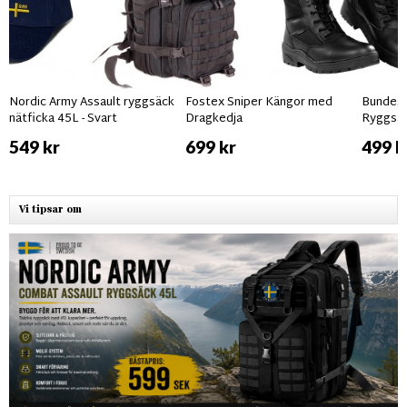
Nordic Army Assault ryggsäck
Fostex Sniper Kängor med
Bundes
nätficka 45L - Svart
Dragkedja
Ryggsäc
camo
549 kr
699 kr
499 k
Vi tipsar om