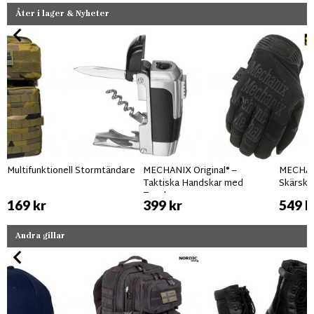
Åter i lager & Nyheter
Multifunktionell Stormtändare
MECHANIX Original® –
MECHAN
Taktiska Handskar med
Skärsky
Touchscreen
169 kr
399 kr
549 k
Andra gillar