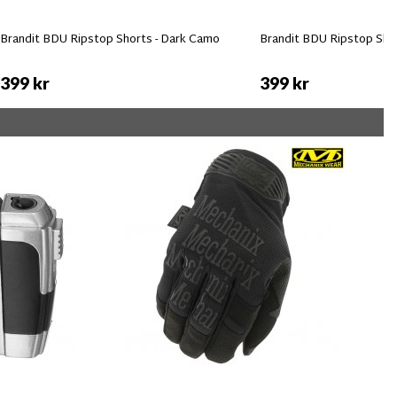
Brandit BDU Ripstop Shorts - Dark Camo
Brandit BDU Ripstop Shor
399 kr
399 kr