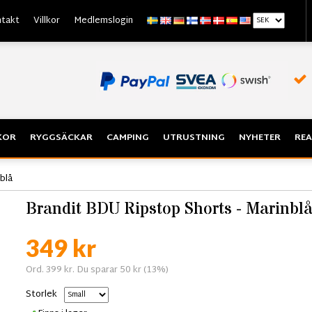
takt
Villkor
Medlemslogin
KOR
RYGGSÄCKAR
CAMPING
UTRUSTNING
NYHETER
REA
blå
Brandit BDU Ripstop Shorts - Marinbl
349 kr
Ord. 399 kr. Du sparar 50 kr (13%)
Storlek