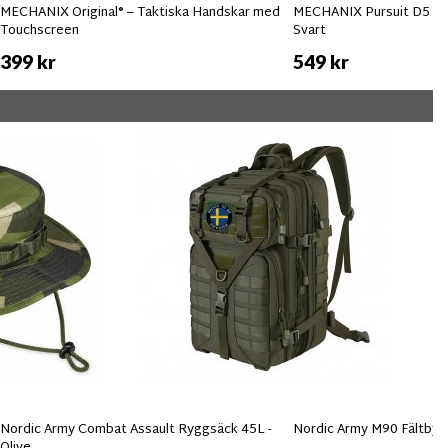
MECHANIX Original® – Taktiska Handskar med
MECHANIX Pursuit D5 Sk
Touchscreen
Svart
399 kr
549 kr
Nordic Army Combat Assault Ryggsäck 45L -
Nordic Army M90 Fältbyxa
Olive