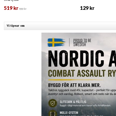
519 kr
129 kr
599 kr
Vi tipsar om