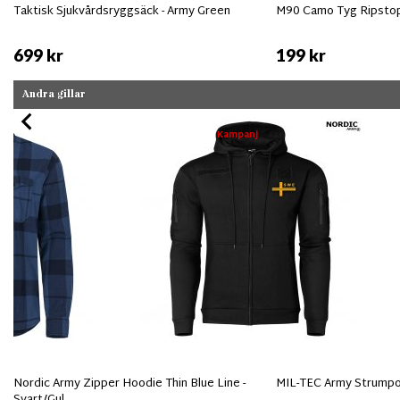
Taktisk Sjukvårdsryggsäck - Army Green
M90 Camo Tyg Ripsto
699 kr
199 kr
Andra gillar
Kampanj
Nordic Army Zipper Hoodie Thin Blue Line -
MIL-TEC Army Strumpor
Svart/Gul