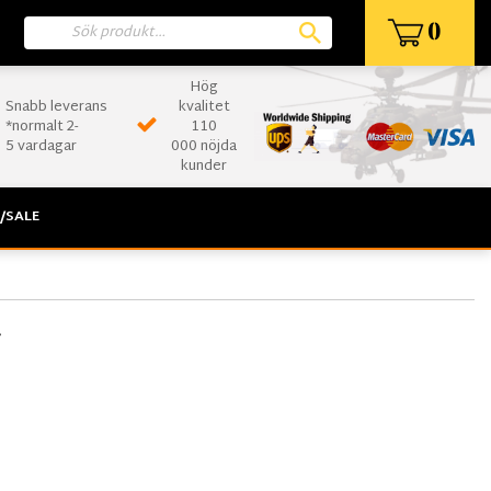
0
Hög
Snabb leverans
kvalitet
*normalt 2-
110
5 vardagar
000 nöjda
kunder
/SALE
å