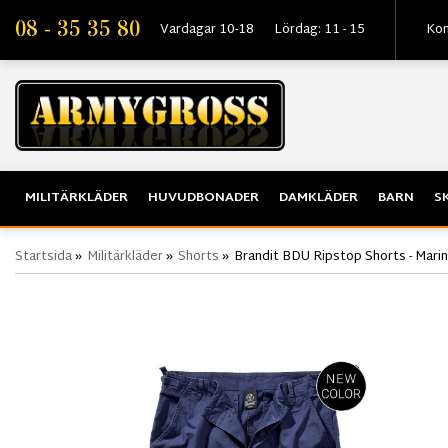
08 - 35 35 80
Vardagar 10-18
Lördag: 11 - 15
Kon
MILITÄRKLÄDER
HUVUDBONADER
DAMKLÄDER
BARN
S
Startsida
»
Militärkläder
»
Shorts
»
Brandit BDU Ripstop Shorts - Marin