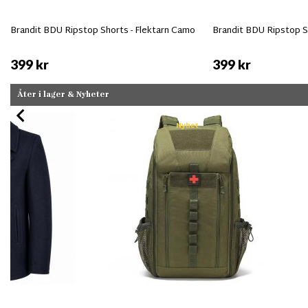
Brandit BDU Ripstop Shorts - Flektarn Camo
Brandit BDU Ripstop S
399 kr
399 kr
Åter i lager & Nyheter
Nyhet