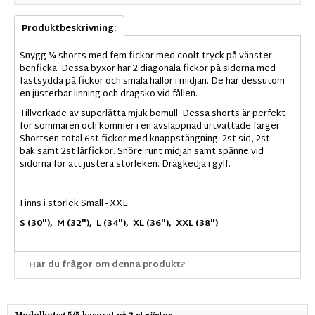
Produktbeskrivning:
Snygg
¾
shorts med
fem
fickor
med
coolt tryck
på vänster
benficka
.
Dessa
byxor
har
2
diagonala
fickor på sidorna
med
fastsydda på
fickor
och smala
hällor
i midjan
.
De har dessutom
en justerbar
linning och
dragsko
vid
fållen
.
Tillverkade av superlätta mjuk bomull. Dessa shorts är perfekt
för sommaren och kommer i en avslappnad urtvättade färger.
Shortsen total 6st fickor med knappstängning. 2st sid, 2st
bak samt 2st lårfickor. Snöre runt midjan samt spänne vid
sidorna för att justera storleken. Dragkedja i gylf.
Finns i storlek Small - XXL
S (30"), M (32"), L (34"), XL (36"), XXL (38")
Har du frågor om denna produkt?