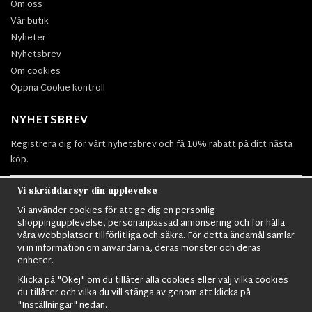
Om oss
Vår butik
Nyheter
Nyhetsbrev
Om cookies
Öppna Cookie kontroll
NYHETSBREV
Registrera dig för vårt nyhetsbrev och få 10% rabatt på ditt nästa
köp.
Vi skräddarsyr din upplevelse
Vi använder cookies för att ge dig en personlig
Prenumerera
shoppingupplevelse, personanpassad annonsering och för hålla
våra webbplatser tillförlitliga och säkra. För detta ändamål samlar
vi in information om användarna, deras mönster och deras
enheter.
Klicka på "Okej" om du tillåter alla cookies eller välj vilka cookies
du tillåter och vilka du vill stänga av genom att klicka på
Nordens största utbud av
Militärkläder
,
M90 kläder,
Militärtöverskott,
"Inställningar" nedan.