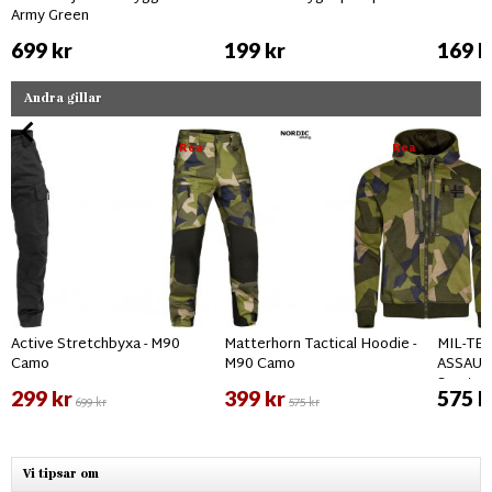
Army Green
699 kr
199 kr
169 k
Andra gillar
Rea
Rea
Active Stretchbyxa - M90
Matterhorn Tactical Hoodie -
MIL-TEC
Camo
M90 Camo
ASSAUL
Svart
299 kr
399 kr
575 k
699 kr
575 kr
Vi tipsar om