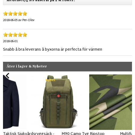
Medelbetyg 5/5 baserat på 2 st röster.
2018-06-05
av
Per-Olov
2018-06-01
Snabb å bra leverans å byxorna är perfecta för värmen
Åter i lager & Nyheter
Nyhet
Taktisk Sjukvårdsryggsäck -
M90 Camo Tyg Ripstop
Multifu