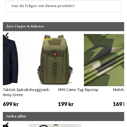
Har du frågor om denna produkt?
Åter i lager & Nyheter
Nyhet
Taktisk Sjukvårdsryggsäck -
M90 Camo Tyg Ripstop
Multifu
Army Green
699 kr
199 kr
169 k
Andra gillar