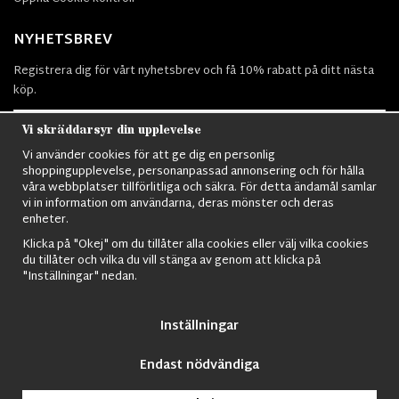
NYHETSBREV
Registrera dig för vårt nyhetsbrev och få 10% rabatt på ditt nästa
köp.
Vi skräddarsyr din upplevelse
Vi använder cookies för att ge dig en personlig
Prenumerera
shoppingupplevelse, personanpassad annonsering och för hålla
våra webbplatser tillförlitliga och säkra. För detta ändamål samlar
vi in information om användarna, deras mönster och deras
enheter.
Klicka på "Okej" om du tillåter alla cookies eller välj vilka cookies
du tillåter och vilka du vill stänga av genom att klicka på
Nordens största utbud av
Militärkläder
,
M90 kläder,
Militärtöverskott,
"Inställningar" nedan.
Militärutrustning
,
Ordningsvakt utrustning,
väktarkläder
,
Militärbyxor,
Militärjackor,
M65 Jackor,
Bomberjackor,
Militärkängor,
Militära
Ryggsäckar,
Vintage Army kläder,
Sjömanskläder
,
Paracord
,
Gasmask
,
Inställningar
Ghillie Suits
,
Militärknivar
,
Militärklockor
,
Knivhandskar
,
Natotröjor
och
mycket mer..
Endast nödvändiga
© 2009 Nordic Army Gross HB All Rights Reserved.