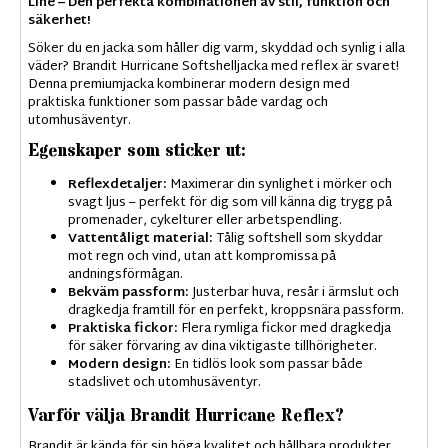
Line
– Den perfekta kombinationen av stil, funktion och
säkerhet!
Söker du en jacka som håller dig varm, skyddad och synlig i alla
väder? Brandit Hurricane Softshelljacka med reflex är svaret!
Denna premiumjacka kombinerar modern design med
praktiska funktioner som passar både vardag och
utomhusäventyr.
Egenskaper som sticker ut:
Reflexdetaljer:
Maximerar din synlighet i mörker och
svagt ljus – perfekt för dig som vill känna dig trygg på
promenader, cykelturer eller arbetspendling.
Vattentåligt material:
Tålig softshell som skyddar
mot regn och vind, utan att kompromissa på
andningsförmågan.
Bekväm passform:
Justerbar huva, resår i ärmslut och
dragkedja framtill för en perfekt, kroppsnära passform.
Praktiska fickor:
Flera rymliga fickor med dragkedja
för säker förvaring av dina viktigaste tillhörigheter.
Modern design:
En tidlös look som passar både
stadslivet och utomhusäventyr.
Varför välja Brandit Hurricane Reflex?
Brandit är kända för sin höga kvalitet och hållbara produkter.