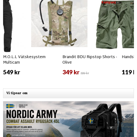
Kampanj
M.O.L.L Vätskesystem
Brandit BDU Ripstop Shorts -
Handskhå
Multicam
Olive
549 kr
349 kr
119 k
399 kr
Vi tipsar om