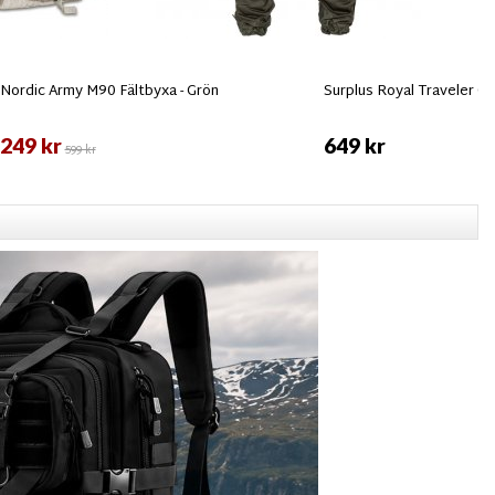
Nordic Army M90 Fältbyxa - Grön
Surplus Royal Traveler Ca
249 kr
649 kr
599 kr