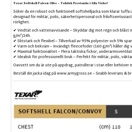
Texar Softshell Falcon Olive – Taktisk Prestanda i Alla Väder!
Söker du en robust och funktionell softshelljacka som klarar tuffa
designad för militär, polis, säkerhetspersonal och friluftsentusia
rörlighet.
✔ Vindtät och vattenavvisande – Skyddar dig mot regn och blås
g/m²/24h.
✔ Slitstark och flexibel – Tillverkad av 95% polyester och 5% spand
✔ Varm och bekväm – Invändigt fleecefoder (160 g/m²) håller dig va
✔ Maximal funktionalitet – Flera taktiska fickor, underarmsventila
✔ Idealisk för professionellt bruk – Perfekt för militär, polis, väk
Oavsett om du är ute på uppdrag, patrullerar i stan eller behöver e
Beställ din jacka idag på www.armygross.se – Snabb leverans & bra