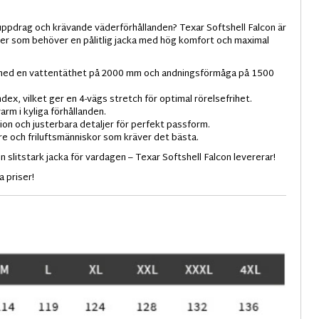
 uppdrag och krävande väderförhållanden? Texar Softshell Falcon är
ster som behöver en pålitlig jacka med hög komfort och maximal
t med en vattentäthet på 2000 mm och andningsförmåga på 1500
ex, vilket ger en 4-vägs stretch för optimal rörelsefrihet.
rm i kyliga förhållanden.
tion och justerbara detaljer för perfekt passform.
tare och friluftsmänniskor som kräver det bästa.
n slitstark jacka för vardagen – Texar Softshell Falcon levererar!
 priser!