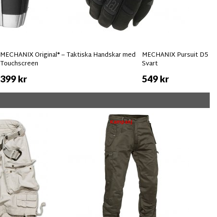
MECHANIX Original® – Taktiska Handskar med
MECHANIX Pursuit D5 Sk
Touchscreen
Svart
399 kr
549 kr
Kampanj