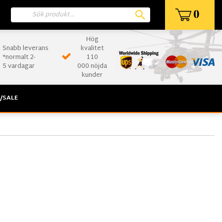
0
Hög
Snabb leverans
kvalitet
*normalt 2-
110
5 vardagar
000 nöjda
kunder
/SALE