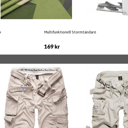
p
Multifunktionell Stormtändare
169 kr