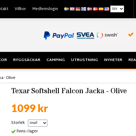
takt
Villkor
Medlemslogin
KOR
RYGGSÄCKAR
CAMPING
UTRUSTNING
NYHETER
REA
a - Olive
Texar Softshell Falcon Jacka - Olive
1099 kr
Storlek
Finns i lager