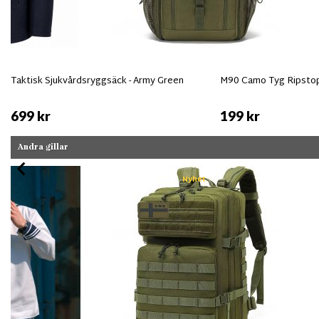
Taktisk Sjukvårdsryggsäck - Army Green
M90 Camo Tyg Ripsto
699 kr
199 kr
Andra gillar
Nyhet