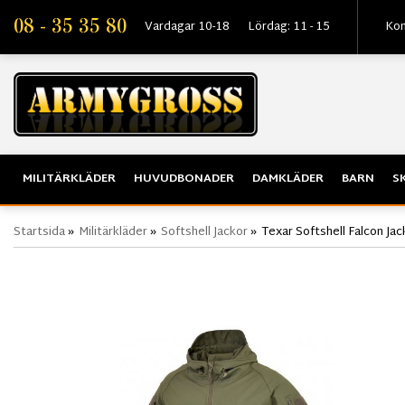
08 - 35 35 80
Vardagar 10-18
Lördag: 11 - 15
Kon
MILITÄRKLÄDER
HUVUDBONADER
DAMKLÄDER
BARN
S
Startsida
»
Militärkläder
»
Softshell Jackor
»
Texar Softshell Falcon Jack