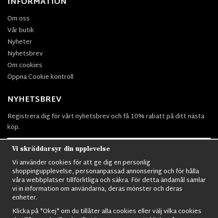
INFORMATION
Om oss
Vår butik
Nyheter
Nyhetsbrev
Om cookies
Öppna Cookie kontroll
NYHETSBREV
Registrera dig för vårt nyhetsbrev och få 10% rabatt på ditt nästa
köp.
Vi skräddarsyr din upplevelse
Vi använder cookies för att ge dig en personlig
Prenumerera
shoppingupplevelse, personanpassad annonsering och för hålla
våra webbplatser tillförlitliga och säkra. För detta ändamål samlar
vi in information om användarna, deras mönster och deras
enheter.
Klicka på "Okej" om du tillåter alla cookies eller välj vilka cookies