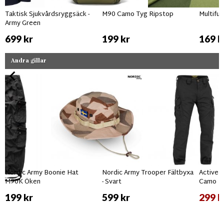
Taktisk Sjukvårdsryggsäck -
M90 Camo Tyg Ripstop
Multifu
Army Green
699 kr
199 kr
169 k
Andra gillar
Nordic Army Boonie Hat
Nordic Army Trooper Fältbyxa
Active 
M90K Öken
- Svart
Camo
199 kr
599 kr
299 k