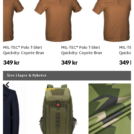
MIL-TEC® Polo T-Shirt
MIL-TEC® Polo T-Shirt
MIL-TEC®
Quickdry- Coyote Brun
Quickdry- Coyote Brun
Quickdr
349 kr
349 kr
349 k
Åter i lager & Nyheter
Nyhet