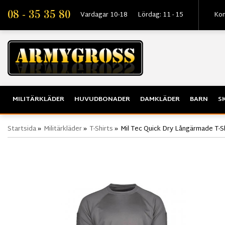
08 - 35 35 80
Vardagar 10-18
Lördag: 11 - 15
Kon
MILITÄRKLÄDER
HUVUDBONADER
DAMKLÄDER
BARN
S
Startsida
»
Militärkläder
»
T-Shirts
»
Mil Tec Quick Dry Långärmade T-Sh