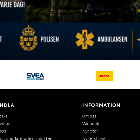
NDLA
INFORMATION
takt
Om oss
illkor
Vår butik
oss
Nyheter
ast uppdaterade produkter
Nyhetsbrev