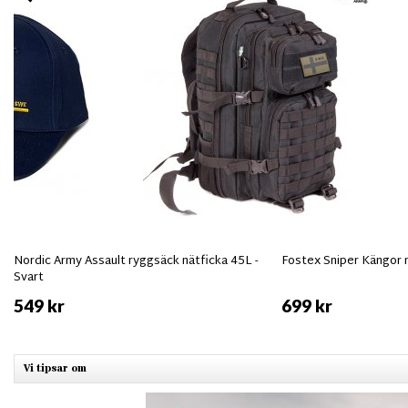
Nordic Army Assault ryggsäck nätficka 45L -
Fostex Sniper Kängor
Svart
549 kr
699 kr
Vi tipsar om