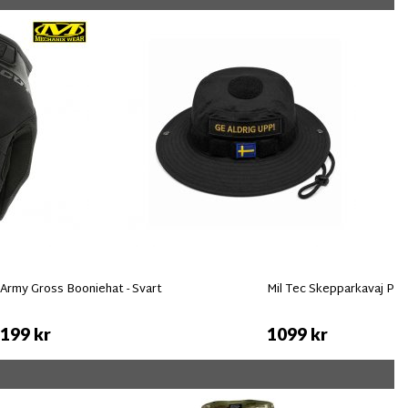
Army Gross Booniehat - Svart
Mil Tec Skepparkavaj Pea 
199 kr
1099 kr