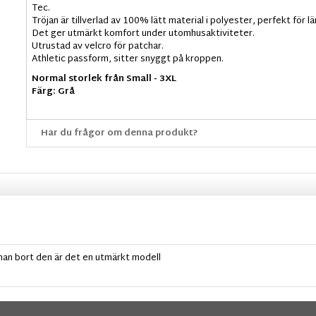
Tec.
Tröjan är tillverlad av 100% lätt material i polyester, perfekt för
Det ger utmärkt komfort under utomhusaktiviteter.
Utrustad av velcro för patchar.
Athletic passform, sitter snyggt på kroppen.
Normal storlek från Small - 3XL
Färg: Grå
Har du frågor om denna produkt?
 man bort den är det en utmärkt modell