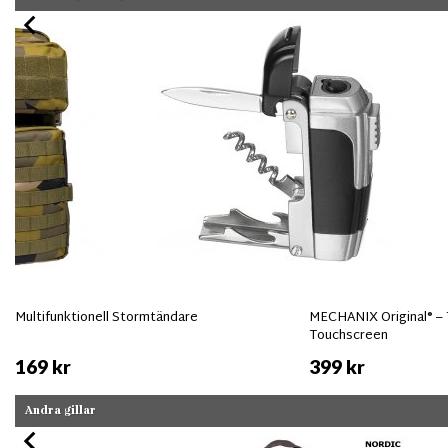
Multifunktionell Stormtändare
MECHANIX Original® –
Touchscreen
169 kr
399 kr
Andra gillar