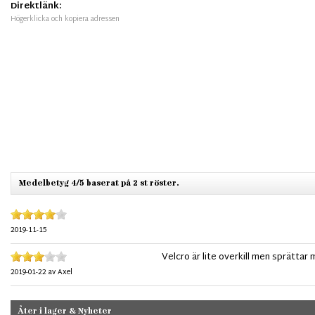
Direktlänk:
Högerklicka och kopiera adressen
Medelbetyg 4/5 baserat på 2 st röster.
2019-11-15
Velcro är lite overkill men sprättar
2019-01-22
av
Axel
Åter i lager & Nyheter