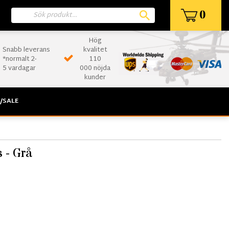
0
Hög
Snabb leverans
kvalitet
*normalt 2-
110
5 vardagar
000 nöjda
kunder
/SALE
 - Grå