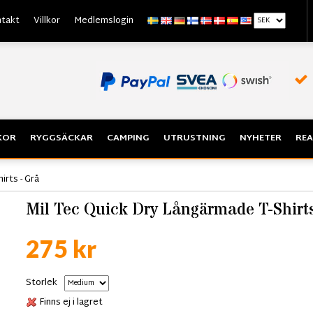
takt
Villkor
Medlemslogin
KOR
RYGGSÄCKAR
CAMPING
UTRUSTNING
NYHETER
REA
irts - Grå
Mil Tec Quick Dry Långärmade T-Shirts
275 kr
Storlek
Finns ej i lagret